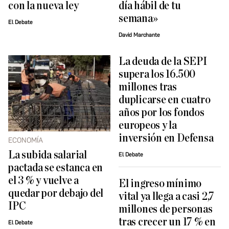
con la nueva ley
día hábil de tu
semana»
El Debate
David Marchante
La deuda de la SEPI
supera los 16.500
millones tras
duplicarse en cuatro
años por los fondos
europeos y la
inversión en Defensa
ECONOMÍA
La subida salarial
El Debate
pactada se estanca en
el 3 % y vuelve a
El ingreso mínimo
quedar por debajo del
vital ya llega a casi 2,7
IPC
millones de personas
tras crecer un 17 % en
El Debate