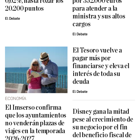
0,62%, hasta rozar los
por 352.000 euros
20.200 puntos
para atender a la
ministra y sus altos
El Debate
cargos
El Debate
El Tesoro vuelve a
pagar más por
financiarse y eleva el
interés de toda su
deuda
El Debate
ECONOMÍA
El Imserso confirma
Disney gana la mitad
que los ayuntamientos
pese al crecimiento de
no venderán plazas de
su negocio por el fin
viajes en la temporada
del beneficio fiscal de
2026-2027