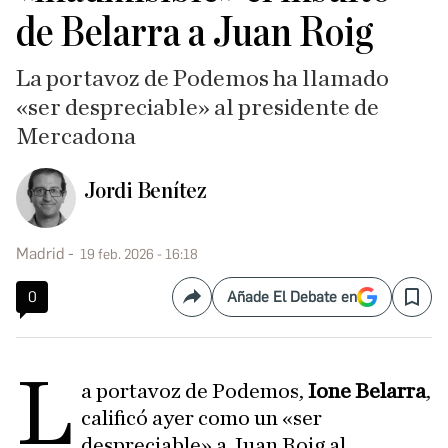
de Belarra a Juan Roig
La portavoz de Podemos ha llamado
«ser despreciable» al presidente de
Mercadona
Jordi Benítez
Madrid
19 feb. 2026 - 16:18
0
Añade El Debate en
Compartir
Save
L
a portavoz de Podemos,
Ione Belarra
,
calificó ayer como un «ser
despreciable» a Juan Roig al