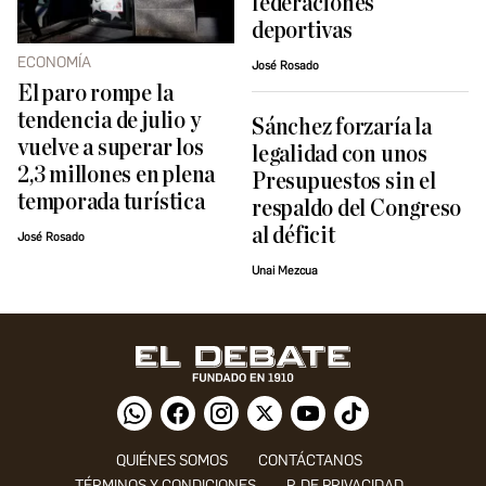
federaciones
deportivas
ECONOMÍA
José Rosado
El paro rompe la
tendencia de julio y
Sánchez forzaría la
vuelve a superar los
legalidad con unos
2,3 millones en plena
Presupuestos sin el
temporada turística
respaldo del Congreso
al déficit
José Rosado
Unai Mezcua
QUIÉNES SOMOS
CONTÁCTANOS
TÉRMINOS Y CONDICIONES
P. DE PRIVACIDAD