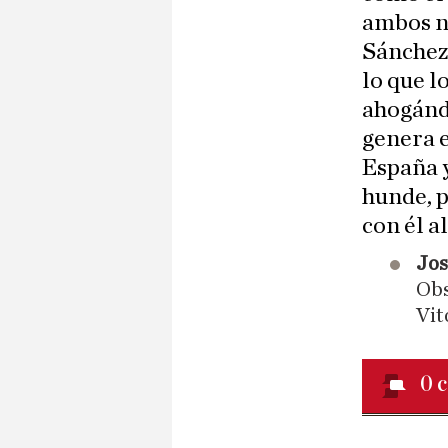
ambos n
Sánchez,
lo que l
ahogánd
genera e
España y
hunde, p
con él a
​Jo
Obs
Vit
0
c