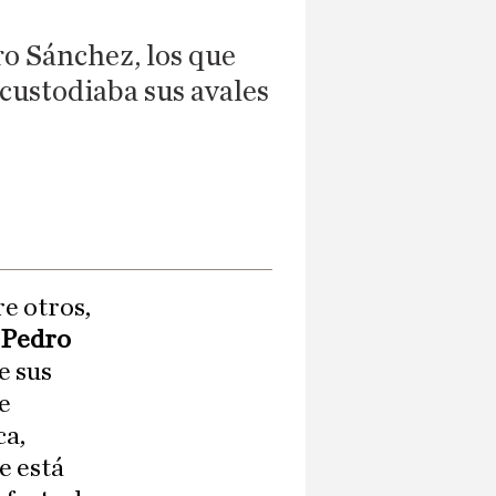
ro Sánchez, los que
 custodiaba sus avales
re otros,
e
Pedro
e sus
e
ca,
e está