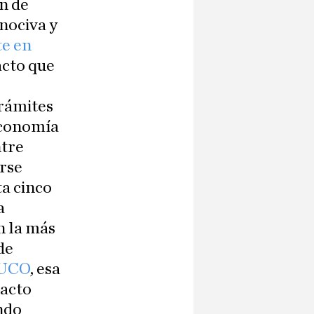
n de
 nociva y
e en
acto que
e
trámites
economía
ntre
erse
ta cinco
a
n la más
de
a UCO
, esa
pacto
ndo