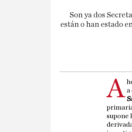
Son ya dos Secreta
están o han estado en
A
h
a
S
primaria
supone l
derivada