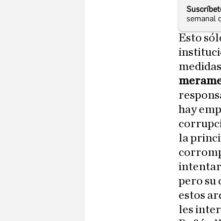
Suscríbet
semanal c
Esto sól
instituc
medidas
meramen
responsa
hay empr
corrupci
la princ
corrompe
intentar
pero su 
estos ar
les inte