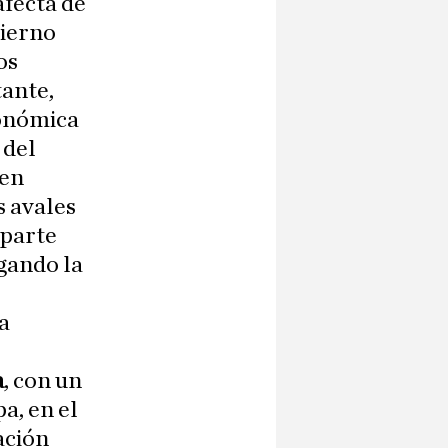
afecta de
bierno
os
tante,
conómica
 del
 en
s avales
 parte
igando la
a
a
, con un
a, en el
ación