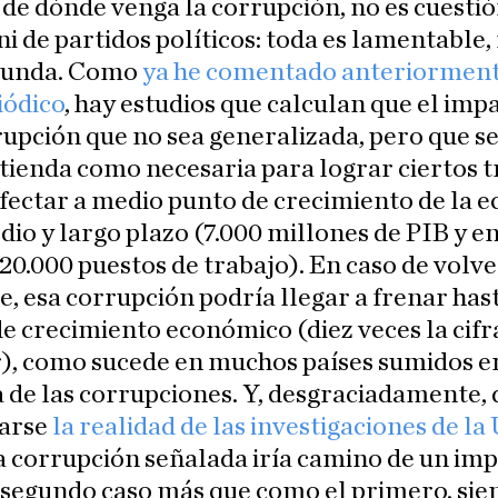
 de dónde venga la corrupción, no es cuestió
ni de partidos políticos: toda es lamentable,
bunda. Como
ya he comentado anteriorment
iódico
, hay estudios que calculan que el imp
upción que no sea generalizada, pero que s
ienda como necesaria para lograr ciertos 
fectar a medio punto de crecimiento de la 
dio y largo plazo (7.000 millones de PIB y e
 20.000 puestos de trabajo). En caso de volv
e, esa corrupción podría llegar a frenar has
e crecimiento económico (diez veces la cifr
r), como sucede en muchos países sumidos e
 de las corrupciones. Y, desgraciadamente, 
arse
la realidad de las investigaciones de l
 corrupción señalada iría camino de un im
 segundo caso más que como el primero, sie