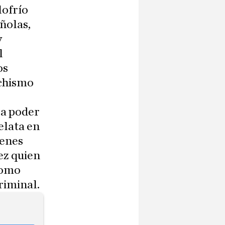
lofrío
ñolas,
y
l
os
nchismo
ra poder
elata en
ienes
ez quien
como
riminal.