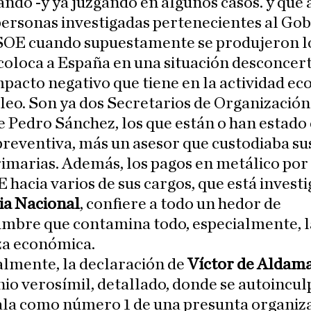
ando -y ya juzgando en algunos casos. y que 
personas investigadas pertenecientes al Go
PSOE cuando supuestamente se produjeron l
coloca a España en una situación desconcer
mpacto negativo que tiene en la actividad e
leo. Son ya dos Secretarios de Organización
 Pedro Sánchez, los que están o han estado
preventiva, más un asesor que custodiaba su
rimarias. Además, los pagos en metálico por
 hacia varios de sus cargos, que está invest
ia Nacional
, confiere a todo un hedor de
mbre que contamina todo, especialmente, l
za económica.
almente, la declaración de
Víctor de Aldam
io verosímil, detallado, donde se autoinculp
ala como número 1 de una presunta organiz