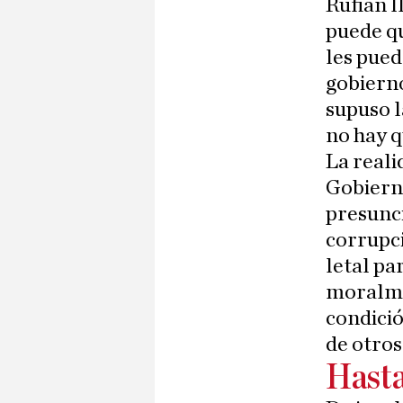
Rufián l
puede qu
les pued
gobierno
supuso l
no hay q
La reali
Gobiern
presunci
corrupci
letal pa
moralme
condició
de otros
Hasta