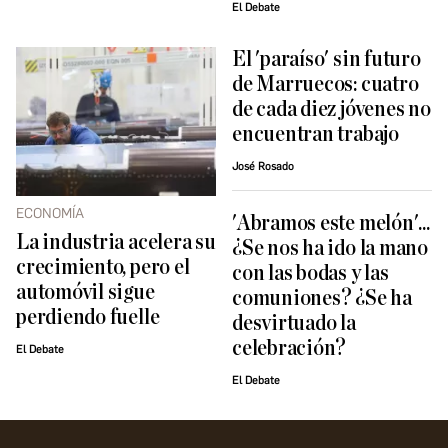
El Debate
El 'paraíso' sin futuro
de Marruecos: cuatro
de cada diez jóvenes no
encuentran trabajo
José Rosado
ECONOMÍA
'Abramos este melón'...
La industria acelera su
¿Se nos ha ido la mano
crecimiento, pero el
con las bodas y las
automóvil sigue
comuniones? ¿Se ha
perdiendo fuelle
desvirtuado la
celebración?
El Debate
El Debate