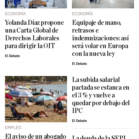
ECONOMÍA
ECONOMÍA
Yolanda Díaz propone
Equipaje de mano,
una Carta Global de
retrasos e
Derechos Laborales
indemnizaciones: así
para dirigir la OIT
será volar en Europa
con la nueva ley
El Debate
El Debate
La subida salarial
pactada se estanca en
el 3 % y vuelve a
quedar por debajo del
IPC
El Debate
EMPLEO
El aviso de un abogado
La deuda de la SEPI