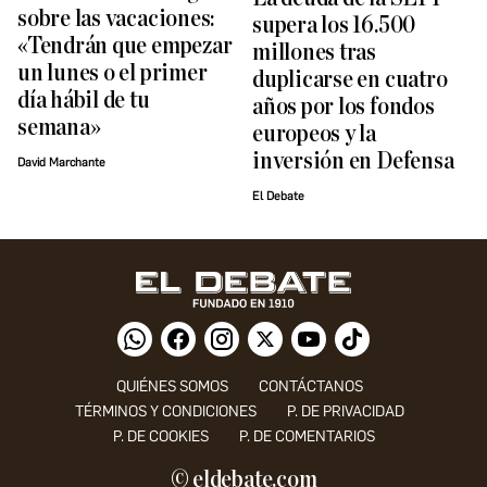
sobre las vacaciones:
supera los 16.500
«Tendrán que empezar
millones tras
un lunes o el primer
duplicarse en cuatro
día hábil de tu
años por los fondos
semana»
europeos y la
inversión en Defensa
David Marchante
El Debate
QUIÉNES SOMOS
CONTÁCTANOS
TÉRMINOS Y CONDICIONES
P. DE PRIVACIDAD
P. DE COOKIES
P. DE COMENTARIOS
© eldebate.com