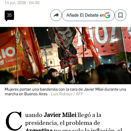
14 jun. 2026 - 04:30
35
Añade El Debate en
Compartir
Save
Mujeres portan una banderola con la cara de Javier Milei durante una
marcha en Buenos Aires
Luis Robayo / AFP
C
uando
Javier Milei
llegó a la
presidencia, el problema de
Argentina
no era solo la inflación, el