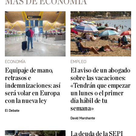
MÁS DE ECONOMÍA
ECONOMÍA
EMPLEO
Equipaje de mano,
El aviso de un abogado
retrasos e
sobre las vacaciones:
indemnizaciones: así
«Tendrán que empezar
será volar en Europa
un lunes o el primer
con la nueva ley
día hábil de tu
semana»
El Debate
David Marchante
La deuda de la SEPI