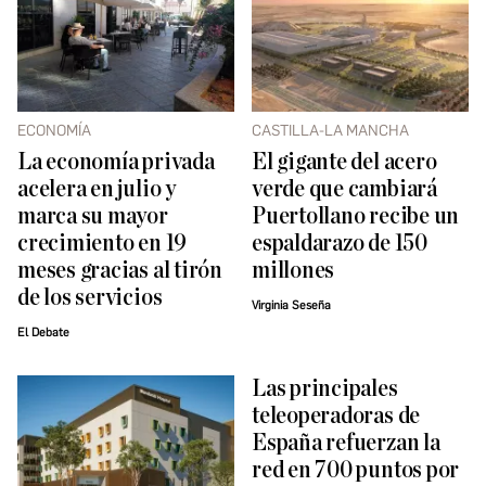
ECONOMÍA
CASTILLA-LA MANCHA
La economía privada
El gigante del acero
acelera en julio y
verde que cambiará
marca su mayor
Puertollano recibe un
crecimiento en 19
espaldarazo de 150
meses gracias al tirón
millones
de los servicios
Virginia Seseña
El Debate
Las principales
teleoperadoras de
España refuerzan la
red en 700 puntos por