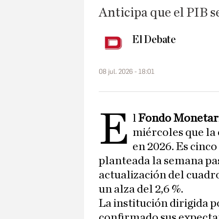
Anticipa que el PIB s
El Debate
08 jul. 2026 - 18:01
E
l
Fondo Monetari
miércoles que la
en 2026. Es cinc
planteada la semana pas
actualización del cuad
un alza del 2,6 %.
La institución dirigida 
confirmado sus expecta