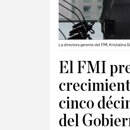
La directora gerente del FMI, Kristalina G
El FMI pr
crecimien
cinco déci
del Gobie