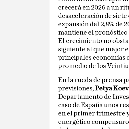
crecerá en 2026 a un ri
desaceleración de siete
expansión del 2,8% de 2
mantiene el pronóstico 
El crecimiento no obstan
siguiente el que mejor e
principales economías d
promedio de los Veintiu
En la rueda de prensa p
previsiones,
Petya Koev
Departamento de Invest
caso de España unos re
en el primer trimestre 
energético compensaron