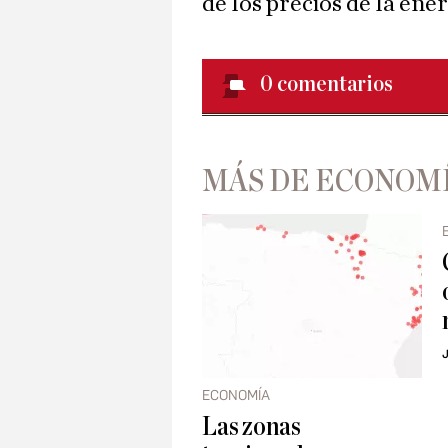
de los precios de la ener
0
comentarios
MÁS DE ECONOM
J
ECONOMÍA
Las zonas