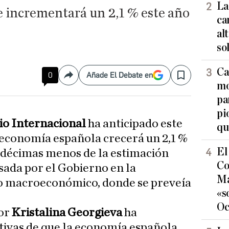
La
e incrementará un 2,1 % este año
ca
al
so
Ca
0
Añade El Debate en
Compartir
Save
mo
pa
pi
o Internacional
ha anticipado este
qu
 economía española crecerá un 2,1 %
El
o décimas menos de la estimación
Co
ada por el Gobierno en la
Ma
ro macroeconómico, donde se preveía
«s
Oc
por
Kristalina Georgieva
ha
tivas de que la economía española