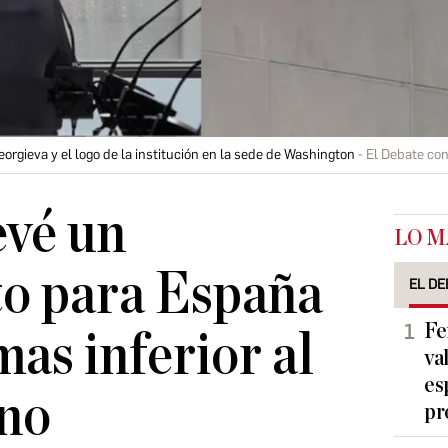
eorgieva y el logo de la institución en la sede de Washington
El Debate con
evé un
LO M
to para España
EL DE
Fe
mas inferior al
va
es
rno
pr