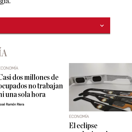
gía.
ÍA
ECONOMÍA
Casi dos millones de
ocupados no trabajan
ni una sola hora
osé Ramón Riera
ECONOMÍA
El eclipse