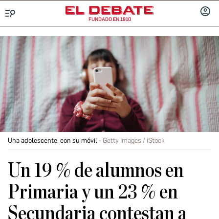
FUNDADO EN 1910
Menú
INICIA
SESIÓ
Una adolescente, con su móvil
Getty Images / iStock
Un 19 % de alumnos en
Primaria y un 23 % en
Secundaria contestan a