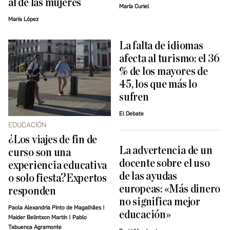
al de las mujeres
María Curiel
María López
La falta de idiomas
afecta al turismo: el 36
% de los mayores de
45, los que más lo
sufren
El Debate
EDUCACIÓN
¿Los viajes de fin de
La advertencia de un
curso son una
docente sobre el uso
experiencia educativa
de las ayudas
o solo fiesta?Expertos
europeas: «Más dinero
responden
no significa mejor
Paola Alexandria Pinto de Magalhães |
educación»
Maider Belintxon Martín | Pablo
Tabuenca Agramonte