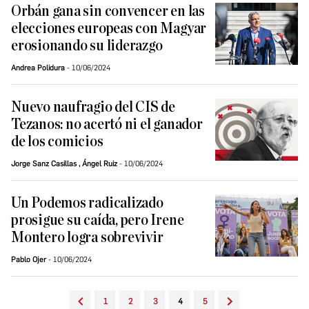
Orbán gana sin convencer en las
elecciones europeas con Magyar
erosionando su liderazgo
Andrea Polidura
10/06/2024
Nuevo naufragio del CIS de
Tezanos: no acertó ni el ganador
de los comicios
Jorge Sanz Casillas
,
Ángel Ruiz
10/06/2024
Un Podemos radicalizado
prosigue su caída, pero Irene
Montero logra sobrevivir
Pablo Ojer
10/06/2024
1
2
3
4
5