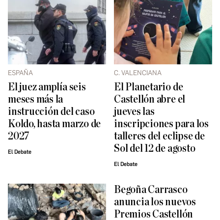
ESPAÑA
C. VALENCIANA
El juez amplía seis
El Planetario de
meses más la
Castellón abre el
instrucción del caso
jueves las
Koldo, hasta marzo de
inscripciones para los
2027
talleres del eclipse de
Sol del 12 de agosto
El Debate
El Debate
Begoña Carrasco
anuncia los nuevos
Premios Castellón