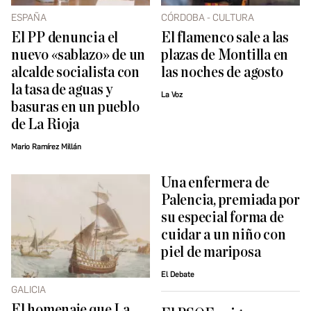
ESPAÑA
CÓRDOBA - CULTURA
El PP denuncia el
El flamenco sale a las
nuevo «sablazo» de un
plazas de Montilla en
alcalde socialista con
las noches de agosto
la tasa de aguas y
La Voz
basuras en un pueblo
de La Rioja
Mario Ramírez Millán
Una enfermera de
Palencia, premiada por
su especial forma de
cuidar a un niño con
piel de mariposa
El Debate
GALICIA
El homenaje que La