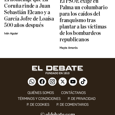
El PSOE exige en
Coruña rinde a Juan
Palma un columbario
Sebastián Elcano y a
para los caídos del
García Jofre de Loaísa
franquismo tras
500 años después
plantar a las víctimas
de los bombardeos
Iván Aguiar
republicanos
Mayte Amorós
QUIÉNES SOMOS
CONTÁCTANOS
TÉRMINOS Y CONDICIONES
P. DE PRIVACIDAD
P. DE COOKIES
P. DE COMENTARIOS
© eldebate.com