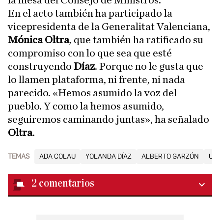
En el acto también ha participado la
vicepresidenta de la Generalitat Valenciana,
Mónica Oltra
, que también ha ratificado su
compromiso con lo que sea que esté
construyendo
Díaz
. Porque no le gusta que
lo llamen plataforma, ni frente, ni nada
parecido. «Hemos asumido la voz del
pueblo. Y como la hemos asumido,
seguiremos caminando juntas», ha señalado
Oltra
.
TEMAS
ADA COLAU
YOLANDA DÍAZ
ALBERTO GARZÓN
UNI
2
comentarios