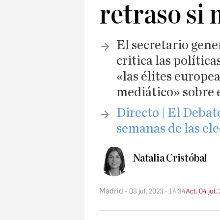
retraso si 
El secretario gene
critica las políti
«las élites europe
mediático» sobre e
Directo | El Debat
semanas de las el
Natalia Cristóbal
Madrid
03 jul. 2023 - 14:34
Act. 04 jul.