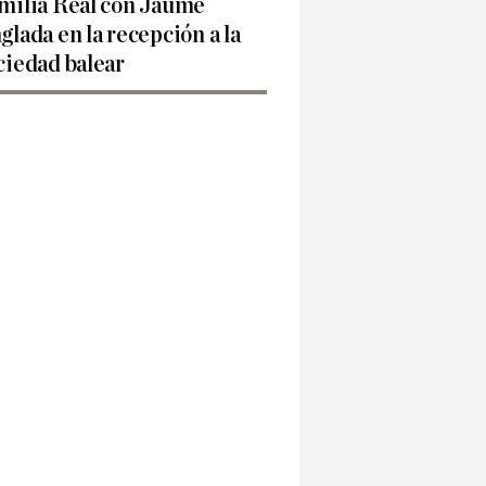
milia Real con Jaume
glada en la recepción a la
ciedad balear