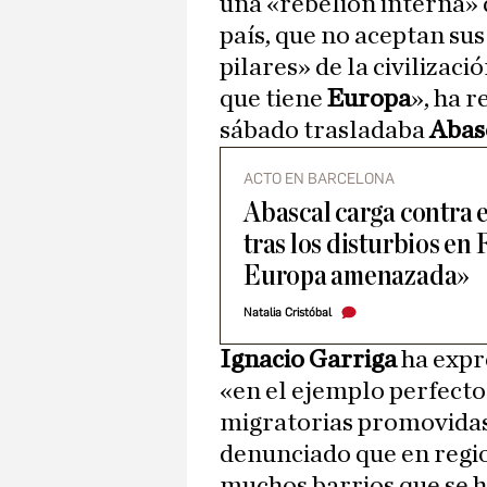
una «rebelión interna» 
país, que no aceptan sus
pilares» de la civiliza
que tiene
Europa
», ha r
sábado trasladaba
Abas
ACTO EN BARCELONA
Abascal carga contra 
tras los disturbios en
Europa amenazada»
Natalia Cristóbal
Ignacio Garriga
ha exp
«en el ejemplo perfecto»
migratorias promovidas 
denunciado que en reg
muchos barrios que se h