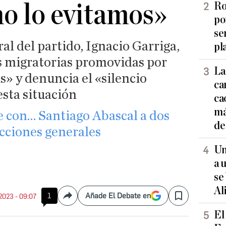
no lo evitamos»
Ro
po
se
ral del partido, Ignacio Garriga,
pl
cas migratorias promovidas por
La
as» y denuncia el «silencio
ca
sta situación
ca
má
e con… Santiago Abascal a dos
de
ecciones generales
Un
a 
se
Al
1
Añade El Debate en
 2023 - 09:07
Compartir
Save
El