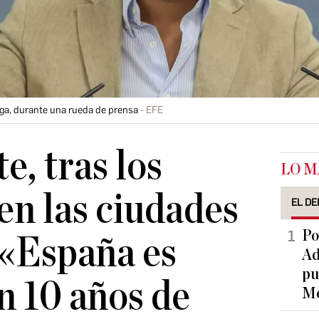
riga, durante una rueda de prensa
EFE
e, tras los
LO M
en las ciudades
EL DE
Po
 «España es
Ad
pu
n 10 años de
Me