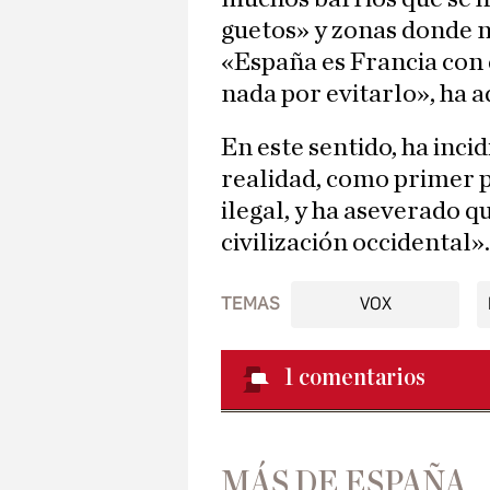
guetos» y zonas donde no
«España es Francia con 
nada por evitarlo», ha a
En este sentido, ha inci
realidad, como primer pa
ilegal, y ha aseverado q
civilización occidental».
TEMAS
VOX
1
comentarios
MÁS DE ESPAÑA