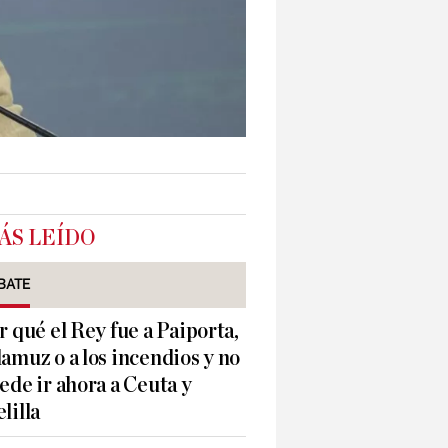
ÁS LEÍDO
BATE
r qué el Rey fue a Paiporta,
amuz o a los incendios y no
ede ir ahora a Ceuta y
lilla