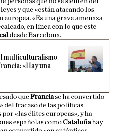
de personas que no se sienten del
 leyes y que «están atacando los
ción europea. «Es una grave amenaza
ecalcado, en línea con lo que este
cal
desde Barcelona.
el multiculturalismo
 Francia: «Hay una
resado que
Francia
se ha convertido
 del fracaso de las políticas
por «las élites europeas», y ha
iones españolas como
Cataluña
hay
an convertido «en auténticos