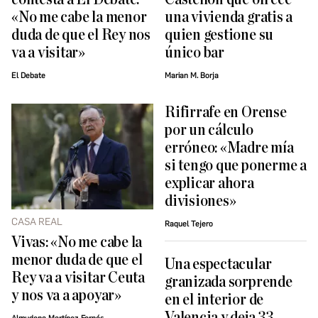
«No me cabe la menor
una vivienda gratis a
duda de que el Rey nos
quien gestione su
va a visitar»
único bar
El Debate
Marian M. Borja
Rifirrafe en Orense
por un cálculo
erróneo: «Madre mía
si tengo que ponerme a
explicar ahora
divisiones»
CASA REAL
Raquel Tejero
Vivas: «No me cabe la
menor duda de que el
Una espectacular
Rey va a visitar Ceuta
granizada sorprende
y nos va a apoyar»
en el interior de
Valencia y deja 33