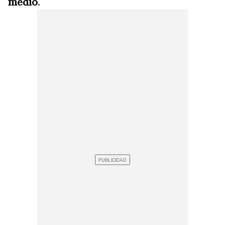
medio
.