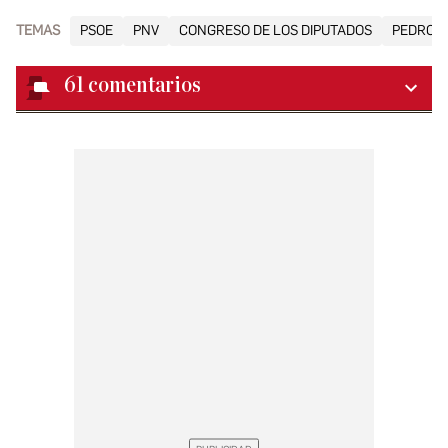
TEMAS
PSOE
PNV
CONGRESO DE LOS DIPUTADOS
PEDRO 
61
comentarios