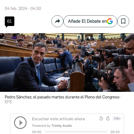
04 feb. 2024 - 04:30
61
Añade El Debate en
Compartir
Save
Pedro Sánchez, el pasado martes durante el Pleno del Congreso
EFE