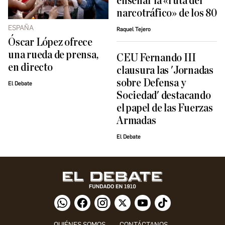
enseñar la «ruta del
narcotráfico» de los 80
ESPAÑA
Raquel Tejero
Óscar López ofrece
una rueda de prensa,
CEU Fernando III
en directo
clausura las 'Jornadas
sobre Defensa y
El Debate
Sociedad' destacando
el papel de las Fuerzas
Armadas
El Debate
QUIÉNES SOMOS
CONTÁCTANOS