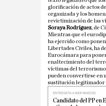
texto legislativo que lo
glorificación de actos d
organizada y los homenaj
revictimización de las 
Soraya Rodríguez
, de 
Mientras que el eurodi
ha ejercido como ponent
Libertades Civiles, ha d
Eurocámara para poner co
enaltecimiento del terr
víctimas del terrorism
pueden convertirse en 
sustitución legitimador 
ENTREVISTA A IKER MARCOS
Candidato del PP en E