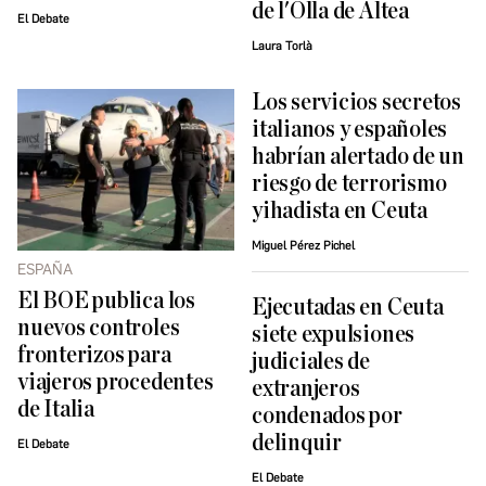
de l'Olla de Altea
El Debate
Laura Torlà
Los servicios secretos
italianos y españoles
habrían alertado de un
riesgo de terrorismo
yihadista en Ceuta
Miguel Pérez Pichel
ESPAÑA
El BOE publica los
Ejecutadas en Ceuta
nuevos controles
siete expulsiones
fronterizos para
judiciales de
viajeros procedentes
extranjeros
de Italia
condenados por
delinquir
El Debate
El Debate