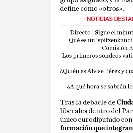
grupo asignado, y la ins
define como «otros».
NOTICIAS DEST
Directo | Sigue el minu
Qué es un ‘spitzenkandid
Comisión Eu
Los primeros sondeos vati
¿Quién es Alvise Pérez y cu
¿A qué hora se sabrán lo
Tras la debacle de
Ciud
liberales dentro del Pa
único eurodiputado con
formación que integran