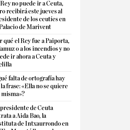
 Rey no puede ir a Ceuta,
ro recibirá este jueves al
esidente de los ceutíes en
 Palacio de Marivent
r qué el Rey fue a Paiporta,
amuz o a los incendios y no
ede ir ahora a Ceuta y
lilla
ué falta de ortografía hay
 la frase: «Ella no se quiere
í misma»?
 presidente de Ceuta
trata a Aida Bao, la
stituta de Intxaurrondo en