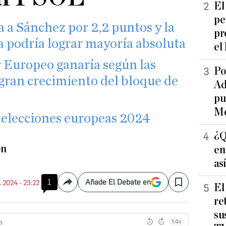
El
pe
 a Sánchez por 2,2 puntos y la
pr
a podría lograr mayoría absoluta
el
r Europeo ganaría según las
Po
 gran crecimiento del bloque de
Ad
pu
Me
s elecciones europeas 2024
¿Q
ón
en
as
1
Añade El Debate en
. 2024 - 23:22
Compartir
Save
El
re
su