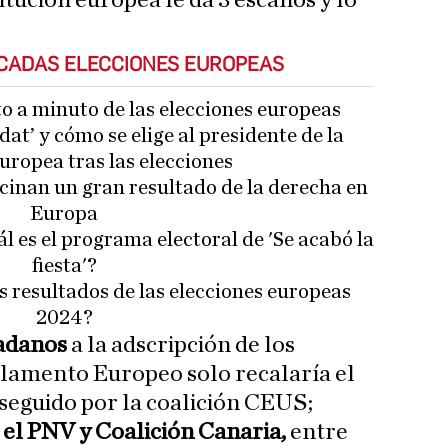
titución europea le da 3 escaños y lo
ACADAS ELECCIONES EUROPEAS
to a minuto de las elecciones europeas
at’ y cómo se elige al presidente de la
ropea tras las elecciones
cinan un gran resultado de la derecha en
Europa
ál es el programa electoral de 'Se acabó la
fiesta'?
s resultados de las elecciones europeas
2024?
adanos
a la adscripción de los
rlamento Europeo solo recalaría el
seguido por la coalición CEUS;
 el PNV y Coalición Canaria,
entre