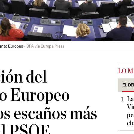
mento Europeo
DPA vía Europa Press
LO M
ión del
EL DE
o Europeo
La
Vi
os escaños más
pe
cl
al PSOE