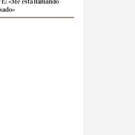
E: «Me está llamando
sado»