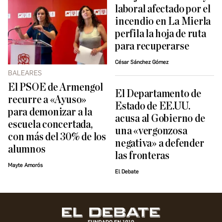
laboral afectado por el
incendio en La Mierla
perfila la hoja de ruta
para recuperarse
César Sánchez Gómez
BALEARES
El PSOE de Armengol
El Departamento de
recurre a «Ayuso»
Estado de EE.UU.
para demonizar a la
acusa al Gobierno de
escuela concertada,
una «vergonzosa
con más del 30% de los
negativa» a defender
alumnos
las fronteras
Mayte Amorós
El Debate