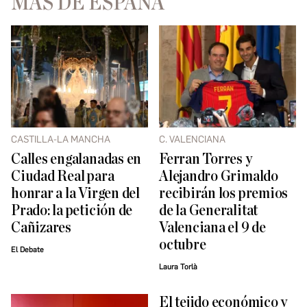
MÁS DE ESPAÑA
CASTILLA-LA MANCHA
C. VALENCIANA
Calles engalanadas en
Ferran Torres y
Ciudad Real para
Alejandro Grimaldo
honrar a la Virgen del
recibirán los premios
Prado: la petición de
de la Generalitat
Cañizares
Valenciana el 9 de
octubre
El Debate
Laura Torlà
El tejido económico y