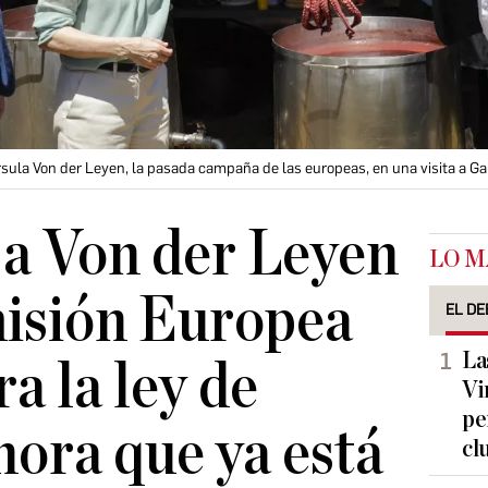
sula Von der Leyen, la pasada campaña de las europeas, en una visita a Gal
 a Von der Leyen
LO M
misión Europea
EL DE
La
a la ley de
Vi
pe
hora que ya está
cl