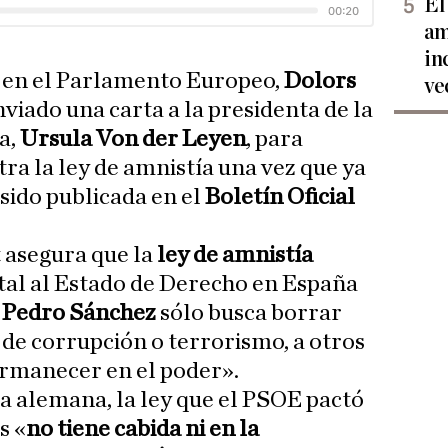
El
am
in
P en el Parlamento Europeo,
Dolors
ve
enviado una carta a la presidenta de la
a,
Ursula Von der Leyen
, para
ra la ley de amnistía una vez que ya
 sido publicada en el
Boletín Oficial
 asegura que la
ley de amnistía
tal al Estado de Derecho en España
e
Pedro Sánchez
sólo busca borrar
os de corrupción o terrorismo, a otros
ermanecer en el poder».
ga alemana, la ley que el PSOE pactó
s «
no tiene cabida ni en la