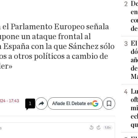
De
en
co
n el Parlamento Europeo señala
de
upone un ataque frontal al
El
 España con la que Sánchez sólo
dó
os a otros políticos a cambio de
añ
der»
de
Ma
Lu
of
024 - 17:43
1
Añade El Debate en
Compartir
Save
mi
ec
qu