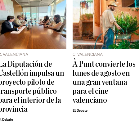
C. VALENCIANA
C. VALENCIANA
La Diputación de
À Punt convierte los
Castellón impulsa un
lunes de agosto en
proyecto piloto de
una gran ventana
transporte público
para el cine
para el interior de la
valenciano
provincia
El Debate
l Debate