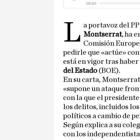
L
a portavoz del P
Montserrat
, ha 
Comisión Europe
pedirle que «actúe» cont
está en vigor tras haber
del Estado
(BOE).
En su carta, Montserrat
«supone un ataque fron
con la que el president
los delitos, incluidos l
políticos a cambio de p
Según explica a su cole
con los independentista