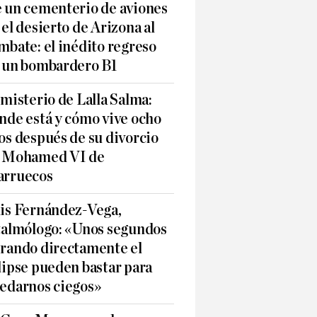
 un cementerio de aviones
 el desierto de Arizona al
mbate: el inédito regreso
 un bombardero B1
 misterio de Lalla Salma:
nde está y cómo vive ocho
os después de su divorcio
 Mohamed VI de
rruecos
is Fernández-Vega,
talmólogo: «Unos segundos
rando directamente el
lipse pueden bastar para
edarnos ciegos»