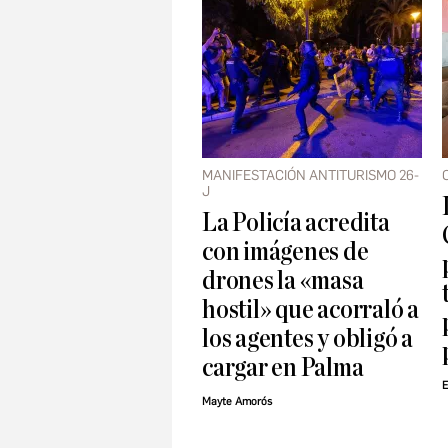
MANIFESTACIÓN ANTITURISMO 26-
J
La Policía acredita
con imágenes de
drones la «masa
hostil» que acorraló a
los agentes y obligó a
cargar en Palma
E
Mayte Amorós