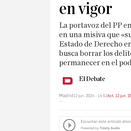
en vigor
La portavoz del PP e
en una misiva que «s
Estado de Derecho en
busca borrar los delit
permanecer en el po
El Debate
Madrid
12 jun. 2024 - 14:52
Act. 12 jun. 2