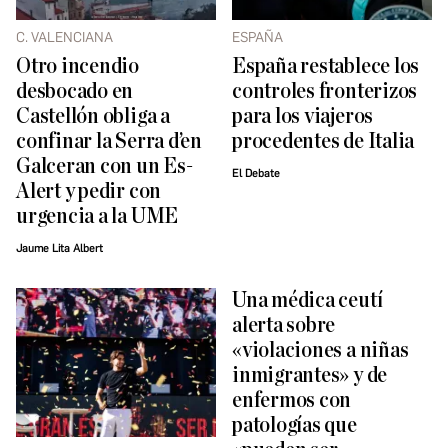
C. VALENCIANA
ESPAÑA
Otro incendio
España restablece los
desbocado en
controles fronterizos
Castellón obliga a
para los viajeros
confinar la Serra d’en
procedentes de Italia
Galceran con un Es-
El Debate
Alert y pedir con
urgencia a la UME
Jaume Lita Albert
Una médica ceutí
alerta sobre
«violaciones a niñas
inmigrantes» y de
enfermos con
patologías que