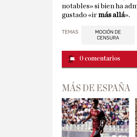
notables» si bien ha ad
gustado «ir
más allá
».
TEMAS
MOCIÓN DE
CENSURA
0
comentarios
MÁS DE ESPAÑA