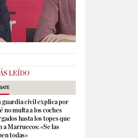
ÁS LEÍDO
BATE
 guardia civil explica por
é no multa a los coches
rgados hasta los topes que
n a Marruecos: «Se las
ben todas»