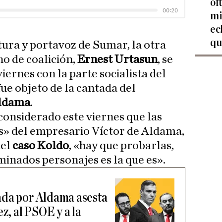
of
mi
ec
qu
tura y portavoz de Sumar, la otra
no de coalición,
Ernest Urtasun
, se
viernes con la parte socialista del
ue objeto de la cantada del
Aldama
.
considerado este viernes que las
s» del empresario Víctor de Aldama,
del
caso Koldo
, «hay que probarlas,
minados personajes es la que es».
ada por Aldama asesta
z, al PSOE y a la