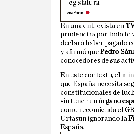
legislatura
Ana Martín
En una entrevista en
T
prudencia» por todo lo 
declaró haber pagado co
y afirmó que
Pedro Sán
conocedores de sus acti
En este contexto, el mi
que España necesita se
constitucionales de luc
sin tener un
órgano espe
como recomienda el GR
Urtasun ignorando la
F
España.