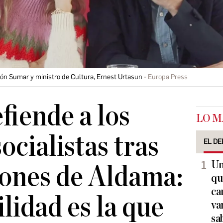
ción Sumar y ministro de Cultura, Ernest Urtasun
Europa Press
fiende a los
LO M
ocialistas tras
EL DE
Un
iones de Aldama:
qu
ca
lidad es la que
va
sa