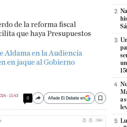
Na
hi
rdo de la reforma fiscal
Sá
cilita que haya Presupuestos
Un
pa
de Aldama en la Audiencia
se
n en jaque al Gobierno
un
15
Nu
Ma
2024 - 11:43
0
Añade El Debate en
a 
Compartir
Save
le
Lu