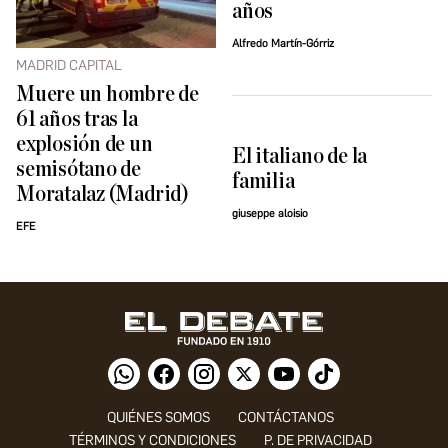
años
Alfredo Martín-Górriz
MADRID CAPITAL
Muere un hombre de
61 años tras la
explosión de un
El italiano de la
semisótano de
familia
Moratalaz (Madrid)
giuseppe aloisio
EFE
QUIÉNES SOMOS
CONTÁCTANOS
TÉRMINOS Y CONDICIONES
P. DE PRIVACIDAD