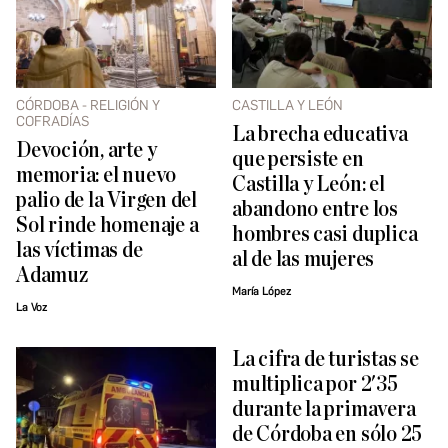
CÓRDOBA - RELIGIÓN Y
CASTILLA Y LEÓN
COFRADÍAS
La brecha educativa
Devoción, arte y
que persiste en
memoria: el nuevo
Castilla y León: el
palio de la Virgen del
abandono entre los
Sol rinde homenaje a
hombres casi duplica
las víctimas de
al de las mujeres
Adamuz
María López
La Voz
La cifra de turistas se
multiplica por 2'35
durante la primavera
de Córdoba en sólo 25