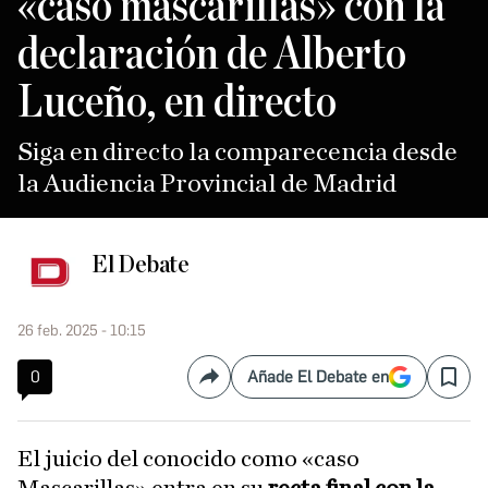
«caso mascarillas» con la
declaración de Alberto
Luceño, en directo
Siga en directo la comparecencia desde
la Audiencia Provincial de Madrid
El Debate
26 feb. 2025 - 10:15
0
Añade El Debate en
Compartir
Save
El juicio del conocido como «caso
Mascarillas» entra en su
recta final con la