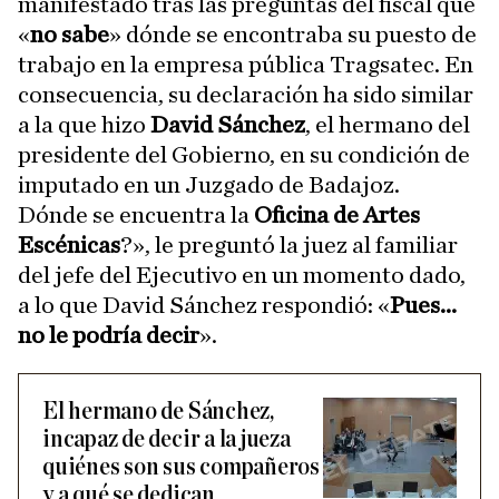
manifestado tras las preguntas del fiscal que
«
no sabe
» dónde se encontraba su puesto de
trabajo en la empresa pública Tragsatec. En
consecuencia, su declaración ha sido similar
a la que hizo
David Sánchez
, el hermano del
presidente del Gobierno, en su condición de
imputado en un Juzgado de Badajoz.
Dónde se encuentra la
Oficina de Artes
Escénicas
?», le preguntó la juez al familiar
del jefe del Ejecutivo en un momento dado,
a lo que David Sánchez respondió: «
Pues...
no le podría decir
».
El hermano de Sánchez,
incapaz de decir a la jueza
quiénes son sus compañeros
y a qué se dedican