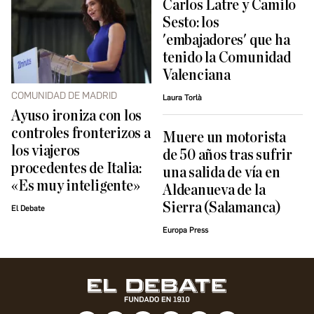
Carlos Latre y Camilo
Sesto: los
'embajadores' que ha
tenido la Comunidad
Valenciana
COMUNIDAD DE MADRID
Laura Torlà
Ayuso ironiza con los
controles fronterizos a
Muere un motorista
los viajeros
de 50 años tras sufrir
procedentes de Italia:
una salida de vía en
«Es muy inteligente»
Aldeanueva de la
Sierra (Salamanca)
El Debate
Europa Press