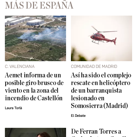
MÁS DE ESPAÑA
C. VALENCIANA
COMUNIDAD DE MADRID
Aemet informa de un
Así ha sido el complejo
posible giro brusco de
rescate en helicóptero
viento en la zona del
de un barranquista
incendio de Castellón
lesionado en
Somosierra (Madrid)
Laura Torlà
El Debate
De Ferran Torres a