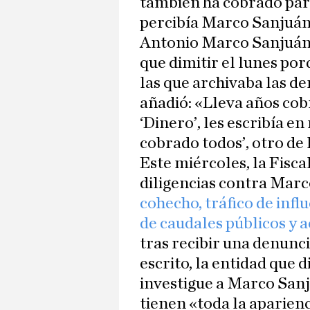
también ha cobrado part
percibía Marco Sanjuán
Antonio Marco Sanjuán,
que dimitir el lunes po
las que archivaba las d
añadió: «Lleva años co
‘Dinero’, les escribía 
cobrado todos’, otro de 
Este miércoles, la Fisc
diligencias contra Marc
cohecho, tráfico de infl
de caudales públicos y a
tras recibir una denunc
escrito, la entidad que 
investigue a Marco Sanju
tienen «toda la aparienc