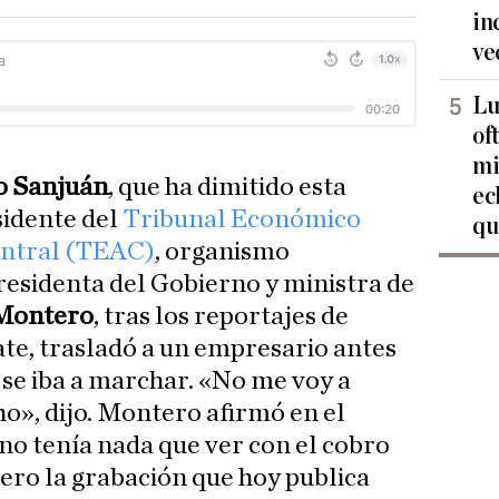
in
ve
Lu
of
mi
o Sanjuán
, que ha dimitido esta
ec
idente del
Tribunal Económico
qu
entral (TEAC)
, organismo
residenta del Gobierno y ministra de
 Montero
, tras los reportajes de
ate, trasladó a un empresario antes
 se iba a marchar. «No me voy a
ho», dijo. Montero afirmó en el
no tenía nada que ver con el cobro
pero la grabación que hoy publica