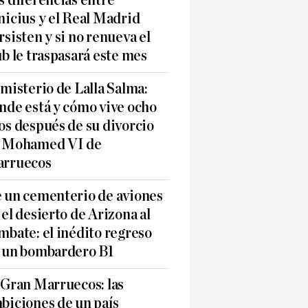
s diferencias entre
nicius y el Real Madrid
rsisten y si no renueva el
ub le traspasará este mes
 misterio de Lalla Salma:
nde está y cómo vive ocho
os después de su divorcio
 Mohamed VI de
rruecos
 un cementerio de aviones
 el desierto de Arizona al
mbate: el inédito regreso
 un bombardero B1
 Gran Marruecos: las
biciones de un país