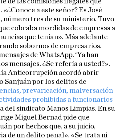
e de las comisiones ilegales que
. «¿Conoce a este señor? Es José
 número tres de su ministerio. Tuvo
rque cobraba mordidas de empresas a
enuncias que tenían». Más adelante
brando sobornos de empresarios.
en mensajes de WhatsApp. ‘Ya han
los mensajes. ¿Se refería a usted?».
alía Anticorrupción acordó abrir
o Sanjuán por los delitos de
uencias, prevaricación, malversación
ctividades prohibidas a funcionarios
ia del sindicato Manos Limpias. En su
dirige Miguel Bernad pide que
án por hechos que, a su juicio,
ia de un delito penal». «Se trata ni