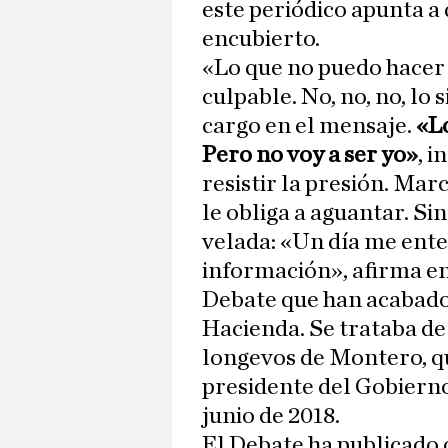
este periódico apunta a 
encubierto.
«Lo que no puedo hacer 
culpable. No, no, no, lo
cargo en el mensaje.
«Lo
Pero no voy a ser yo»
, i
resistir la presión. Mar
le obliga a aguantar. S
velada: «Un día me ente
información», afirma en 
Debate que han acabado 
Hacienda. Se trataba d
longevos de Montero, qu
presidente del Gobiern
junio de 2018.
El Debate ha publicado