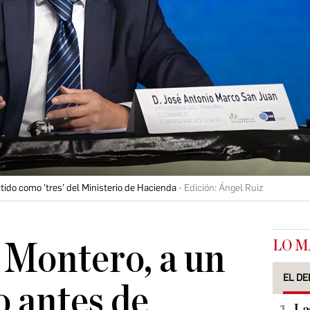
ido como 'tres' del Ministerio de Hacienda
Edición: Ángel Ruiz
LO M
e Montero, a un
EL DE
 antes de