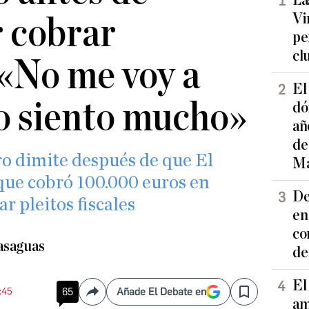
La
Vi
r cobrar
pe
cl
«No me voy a
El
lo siento mucho»
dó
añ
de
ro dimite después de que El
Ma
que cobró 100.000 euros en
De
r pleitos fiscales
en
co
asaguas
de
El
7:45
65
Añade El Debate en
Compartir
Save
am