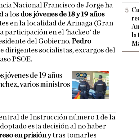
encia Nacional Francisco de Jorge ha
Cu
d a los
dos jóvenes de 18 y 19 años
re
tes en la localidad de Arinaga (Gran
Am
 participación en el 'hackeo' de
la
esidente del Gobierno,
Pedro
Ma
de dirigentes socialistas, excargos del
 caso PSOE.
os jóvenes de 19 años
ánchez, varios ministros
Central de Instrucción número 1 de la
doptado esta decisión al no haber
reso en prisión
y tras tomarles