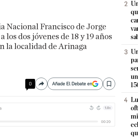
Un
qu
ca
ia Nacional Francisco de Jorge
va
a los dos jóvenes de 18 y 19 años
sa
n la localidad de Arinaga
Un
pa
se
un
0
Añade El Debate en
15
Compartir
Save
Lu
of
mi
ec
qu