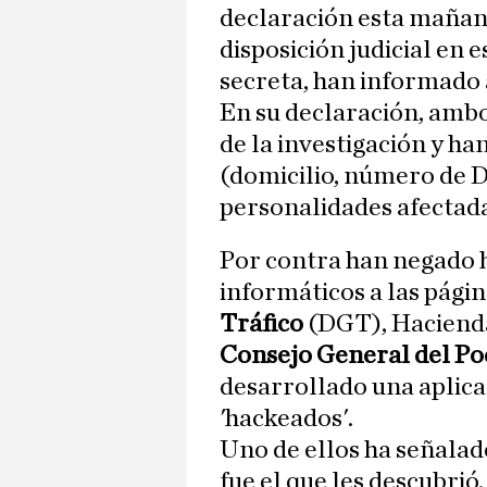
declaración esta mañana
disposición judicial en 
secreta, han informado 
En su declaración, amb
de la investigación y ha
(domicilio, número de D
personalidades afectad
Por contra han negado 
informáticos a las págin
Tráfico
(DGT), Hacienda
Consejo General del Po
desarrollado una aplica
'hackeados'.
Uno de ellos ha señala
fue el que les descubrió