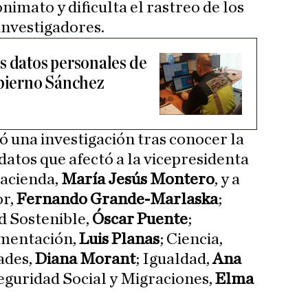
onimato y dificulta el rastreo de los
investigadores.
s datos personales de
obierno Sánchez
ó una investigación tras conocer la
datos que afectó a la vicepresidenta
Hacienda,
María Jesús Montero
, y a
or,
Fernando Grande-Marlaska
;
d Sostenible,
Óscar Puente
;
imentación,
Luis Planas
; Ciencia,
ades,
Diana Morant
; Igualdad,
Ana
Seguridad Social y Migraciones,
Elma