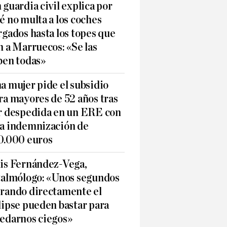
 guardia civil explica por
é no multa a los coches
rgados hasta los topes que
n a Marruecos: «Se las
ben todas»
a mujer pide el subsidio
ra mayores de 52 años tras
r despedida en un ERE con
a indemnización de
0.000 euros
is Fernández-Vega,
talmólogo: «Unos segundos
rando directamente el
lipse pueden bastar para
edarnos ciegos»