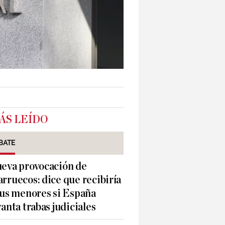
ÁS LEÍDO
BATE
eva provocación de
rruecos: dice que recibiría
sus menores si España
vanta trabas judiciales