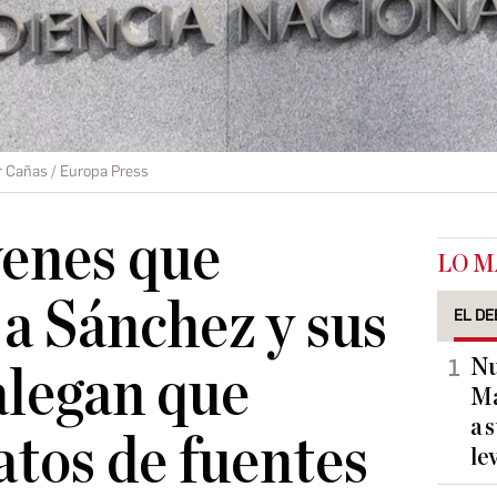
 Cañas / Europa Press
venes que
LO M
a Sánchez y sus
EL DE
Nu
alegan que
Ma
a 
atos de fuentes
le