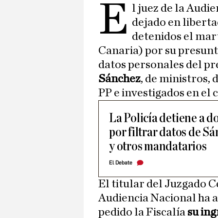
E
l juez de la Audi
dejado en liberta
detenidos el mar
Canaria) por su presunta
datos personales del pr
Sánchez
, de ministros, 
PP e investigados en el
La Policía detiene a d
por filtrar datos de S
y otros mandatarios
El Debate
El titular del Juzgado 
Audiencia Nacional ha a
pedido la Fiscalía
su ing