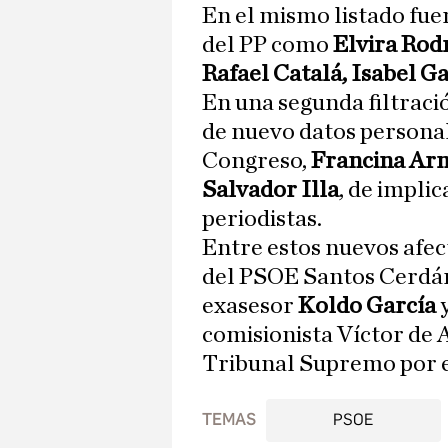
En el mismo listado fue
del PP como
Elvira Rod
Rafael Catalá, Isabel G
En una segunda filtraci
de nuevo datos personal
Congreso,
Francina Ar
Salvador Illa
, de impli
periodistas.
Entre estos nuevos afec
del PSOE Santos Cerdán
exasesor
Koldo García
y
comisionista Víctor de 
Tribunal Supremo por e
TEMAS
PSOE