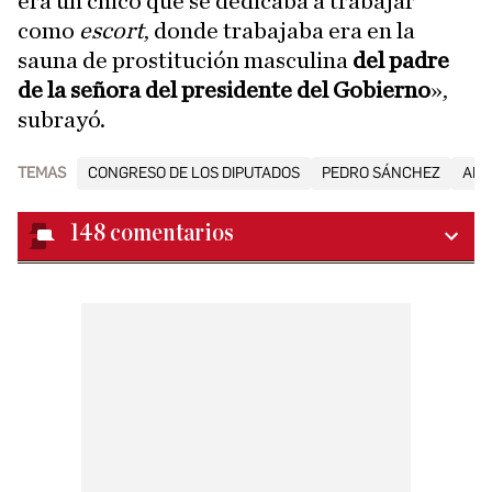
era un chico que se dedicaba a trabajar
como
escort
, donde trabajaba era en la
sauna de prostitución masculina
del padre
de la señora del presidente del Gobierno
»,
subrayó.
TEMAS
CONGRESO DE LOS DIPUTADOS
PEDRO SÁNCHEZ
ALB
148
comentarios