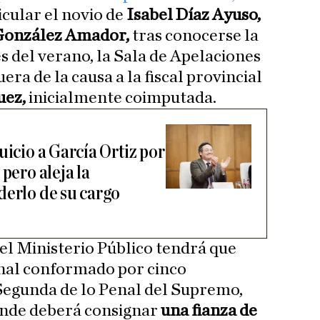
icular el novio de
Isabel Díaz Ayuso,
González Amador,
tras conocerse la
es del verano, la Sala de Apelaciones
era de la causa a la fiscal provincial
uez,
inicialmente coimputada.
uicio a García Ortiz por
pero aleja la
derlo de su cargo
 del Ministerio Público tendrá que
unal conformado por cinco
Segunda de lo Penal del Supremo,
onde deberá consignar
una fianza de