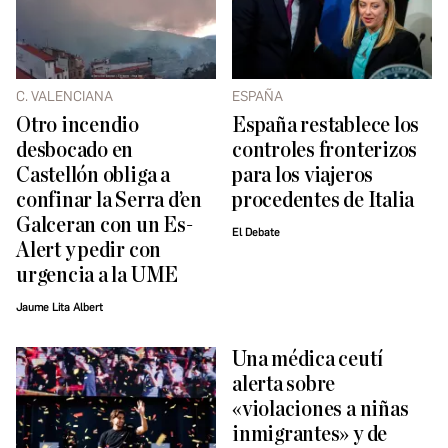
C. VALENCIANA
ESPAÑA
Otro incendio
España restablece los
desbocado en
controles fronterizos
Castellón obliga a
para los viajeros
confinar la Serra d’en
procedentes de Italia
Galceran con un Es-
El Debate
Alert y pedir con
urgencia a la UME
Jaume Lita Albert
Una médica ceutí
alerta sobre
«violaciones a niñas
inmigrantes» y de