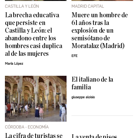
CASTILLA Y LEÓN
MADRID CAPITAL
La brecha educativa
Muere un hombre de
que persiste en
61 años tras la
Castilla y León: el
explosión de un
abandono entre los
semisótano de
hombres casi duplica
Moratalaz (Madrid)
al de las mujeres
EFE
María López
El italiano de la
familia
giuseppe aloisio
CÓRDOBA - ECONOMÍA
La cifra de turistas se
La venta de pisos