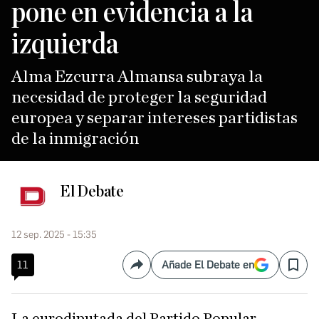
pone en evidencia a la
izquierda
Alma Ezcurra Almansa subraya la
necesidad de proteger la seguridad
europea y separar intereses partidistas
de la inmigración
El Debate
12 sep. 2025 - 15:35
11
Añade El Debate en
Compartir
Save
La eurodiputada del Partido Popular