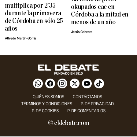
multiplica por 2'35
okupados cae en
durante la primavera
Córdoba a la mitad en
de Córdoba en sólo 25
menos de un año
años
Jesús Cabrera
Alfredo Martín-Górriz
QUIÉNES SOMOS
CONTÁCTANOS
TÉRMINOS Y CONDICIONES
P. DE PRIVACIDAD
P. DE COOKIES
P. DE COMENTARIOS
© eldebate.com