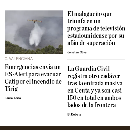
El malagueño que
triunfa en un
programa de televisión
estadounidense por su
afán de superación
Jonatan Oliva
C. VALENCIANA
Emergencias envía un
La Guardia Civil
ES-Alert para evacuar
registra otro cadáver
Catí por el incendio de
tras la entrada masiva
Tírig
en Ceuta y ya son casi
150 en total en ambos
Laura Torlà
lados de la frontera
El Debate