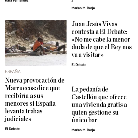
Rafa Fernández
Marian M. Borja
Juan Jesús Vivas
contesta a El Debate:
«No me cabe la menor
duda de que el Rey nos
va a visitar»
El Debate
ESPAÑA
Nueva provocación de
Marruecos: dice que
La pedanía de
recibiría a sus
Castellón que ofrece
menores si España
una vivienda gratis a
levanta trabas
quien gestione su
judiciales
único bar
El Debate
Marian M. Borja