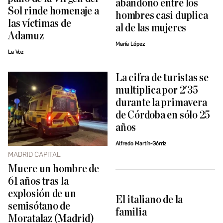
abandono entre los
Sol rinde homenaje a
hombres casi duplica
las víctimas de
al de las mujeres
Adamuz
María López
La Voz
La cifra de turistas se
multiplica por 2'35
durante la primavera
de Córdoba en sólo 25
años
Alfredo Martín-Górriz
MADRID CAPITAL
Muere un hombre de
61 años tras la
explosión de un
El italiano de la
semisótano de
familia
Moratalaz (Madrid)