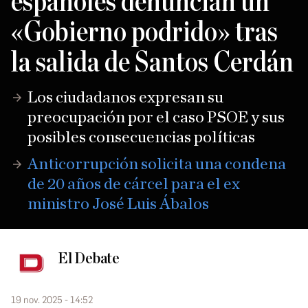
españoles denuncian un
«Gobierno podrido» tras
la salida de Santos Cerdán
Los ciudadanos expresan su
preocupación por el caso PSOE y sus
posibles consecuencias políticas
Anticorrupción solicita una condena
de 20 años de cárcel para el ex
ministro José Luis Ábalos
El Debate
19 nov. 2025 - 14:52