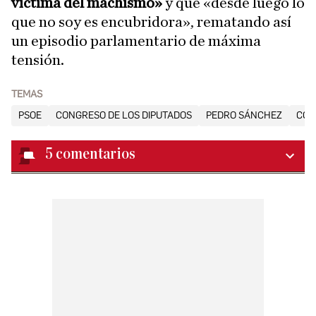
víctima del machismo»
y que «desde luego lo
que no soy es encubridora», rematando así
un episodio parlamentario de máxima
tensión.
TEMAS
PSOE
CONGRESO DE LOS DIPUTADOS
PEDRO SÁNCHEZ
COR
5
comentarios