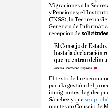
Migraciones a la Secret
y Pensiones; el Institut
(INSS), la Tesorería Gen
Gerencia de Informática
recepción de
solicitude
El Consejo de Estado,
basta la declaración 
que no entran delincu
Josefina Giancaterino Stegmann
El texto de la encomie
para la gestión del proc
inmigrantes ilegales pu
Sánchez y que
se aprobó
martes en Consejo de Mi