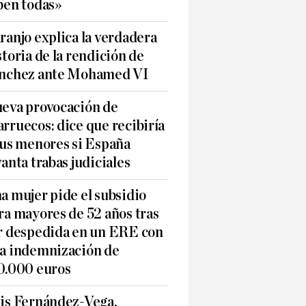
ben todas»
ranjo explica la verdadera
storia de la rendición de
nchez ante Mohamed VI
eva provocación de
rruecos: dice que recibiría
sus menores si España
vanta trabas judiciales
a mujer pide el subsidio
ra mayores de 52 años tras
r despedida en un ERE con
a indemnización de
0.000 euros
is Fernández-Vega,