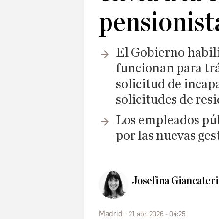
pensionist
El Gobierno habil
funcionan para trá
solicitud de incap
solicitudes de res
Los empleados públ
por las nuevas ges
Josefina Giancater
Madrid
21 abr. 2026 - 04:25