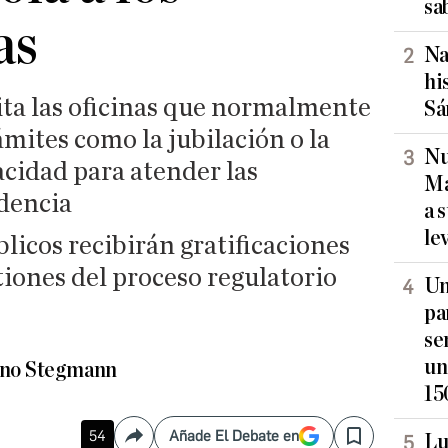
sa
as
Na
hi
ita las oficinas que normalmente
Sá
mites como la jubilación o la
Nu
acidad para atender las
Ma
idencia
a 
le
icos recibirán gratificaciones
tiones del proceso regulatorio
Un
pa
se
un
ino Stegmann
15
54
Añade El Debate en
Lu
Compartir
Save