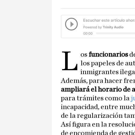
L
os
funcionarios
d
los papeles de au
inmigrantes ilega
Además, para hacer fren
ampliará el horario de 
para trámites como la
j
incapacidad, entre much
de la regularización ta
Así figura en la resoluc
de encomienda de gestió