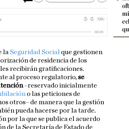
of
mi
ec
qu
e la
Seguridad Social
que gestionen
torización de residencia de los
les recibirán gratificaciones.
te al proceso regulatorio,
se
atención
–reservado inicialmente
ubilación
o las peticiones de
os otros– de manera que la gestión
mbién pueda hacerse por la tarde.
ión por la que se publica el acuerdo
n de la Secretaría de Estado de