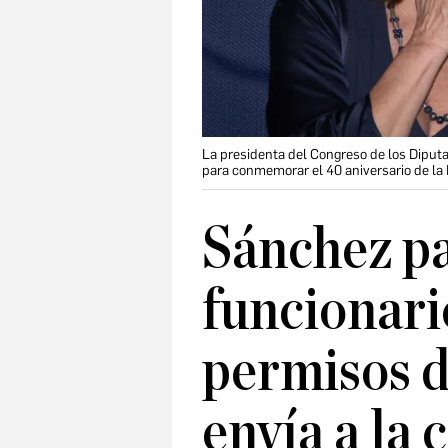
La presidenta del Congreso de los Diputa
para conmemorar el 40 aniversario de la L
Sánchez pa
funcionari
permisos de
envía a la c