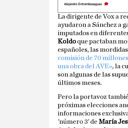
Alejandro Entrambasaguas
La dirigente de Vox a r
ayudaron a Sánchez a g
imputados en diferentes
Koldo
que pactaban mord
españoles, las mordidas
comisión de 70 millones
una obra del AVE»
, la 
son algunas de las supu
últimos meses.
Pero la portavoz tambié
próximas elecciones and
informaciones exclusiva
'número 3' de
María Je