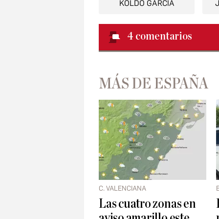
KOLDO GARCÍA
4
comentarios
MÁS DE ESPAÑA
C. VALENCIANA
Las cuatro zonas en
aviso amarillo este