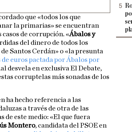
Ro
po
ecordado que «todos los que
se
anar la primarias» se encuentran
pl
 casos de corrupción. «
Ábalos y
idas del dinero de todos los
 de Santos Cerdán» o «la presunta
 de euros pactada por Ábalos por
cual desvela en exclusiva El Debate,
estas corruptelas más sonadas de los
n ha hecho referencia a las
aluzas a través de otra de las
s de este medio: «El que fuera
sús Montero
, candidata del PSOE en