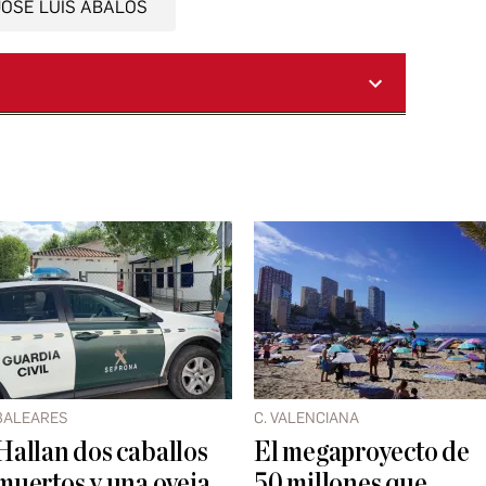
JOSÉ LUIS ÁBALOS
BALEARES
C. VALENCIANA
Hallan dos caballos
El megaproyecto de
muertos y una oveja
50 millones que