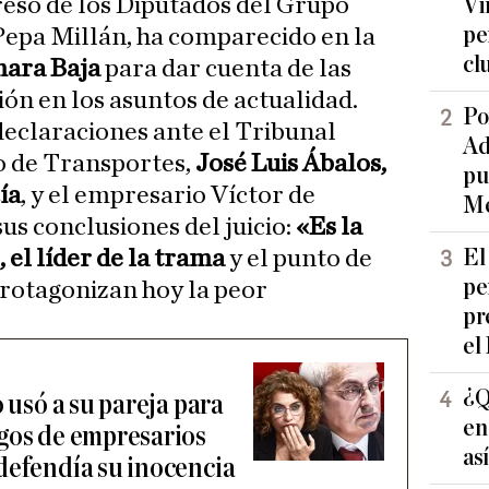
Vi
pe
Pepa Millán, ha comparecido en la
cl
ara Baja
para dar cuenta de las
ón en los asuntos de actualidad.
Po
 declaraciones ante el Tribunal
Ad
o de Transportes,
José Luis Ábalos,
pu
ía
, y el empresario Víctor de
Me
us conclusiones del juicio:
«Es la
El
 el líder de la trama
y el punto de
pe
protagonizan hoy la peor
pr
el
¿Q
o usó a su pareja para
en
gos de empresarios
as
defendía su inocencia