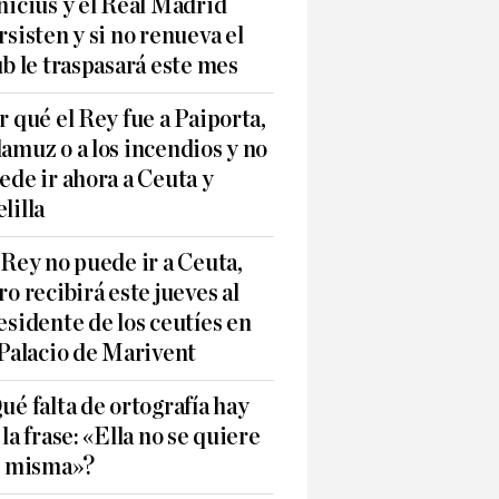
nicius y el Real Madrid
rsisten y si no renueva el
ub le traspasará este mes
r qué el Rey fue a Paiporta,
amuz o a los incendios y no
ede ir ahora a Ceuta y
lilla
 Rey no puede ir a Ceuta,
ro recibirá este jueves al
esidente de los ceutíes en
 Palacio de Marivent
ué falta de ortografía hay
 la frase: «Ella no se quiere
í misma»?