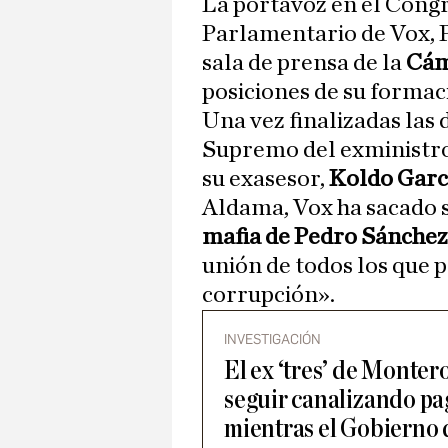
La portavoz en el Congreso de los Diputados del Grupo
Parlamentario de Vox, 
sala de prensa de la
Cám
posiciones de su formaci
Una vez finalizadas las
Supremo del exministr
su exasesor,
Koldo Garc
Aldama, Vox ha sacado s
mafia de Pedro Sánchez,
unión de todos los que 
corrupción».
INVESTIGACIÓN
El ex ‘tres’ de Monter
seguir canalizando pa
mientras el Gobierno 