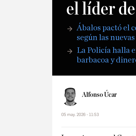
el líder d
Ábalos pactó el 
según las nuevas 
La Policía halla 
barbacoa y diner
Alfonso Úcar
05 may. 2026 - 11:53