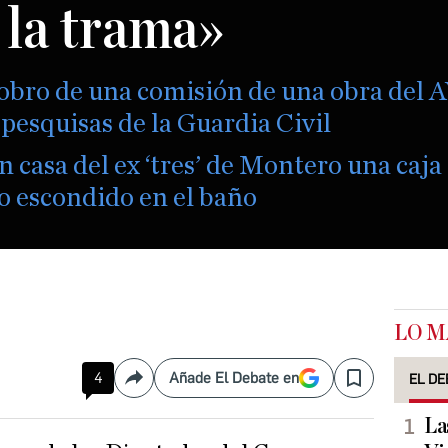
e la trama»
cobro de una comisión de una obra del 
pesquisas de la Guardia Civil
en casa del ex ‘tres’ de Montero una caja
o escondido en el baño
LO M
4
Añade El Debate en
EL DE
Compartir
Save
La