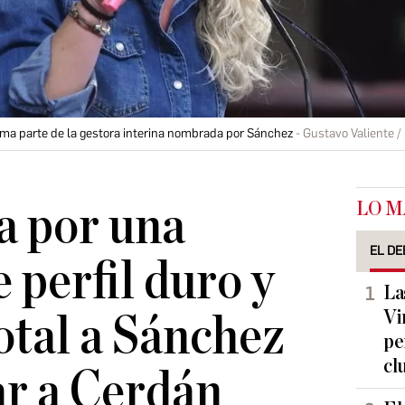
ma parte de la gestora interina nombrada por Sánchez
Gustavo Valiente /
LO M
ta por una
EL DE
 perfil duro y
La
Vi
otal a Sánchez
pe
cl
ar a Cerdán