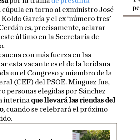
iesa
por la trama
de presunta
pe
 cúpula en torno al exministro José
 Koldo García y el ex ‘número tres’
Cerdán es, precisamente, aclarar
este último en la Secretaría de
o.
 suena con más fuerza en las
r esta vacante es el de la leridana
ada en el Congreso y miembro de la
eral (CEF) del PSOE. Mínguez fue,
ro personas elegidas por Sánchez
a interina
que llevará las riendas del
io
, cuando se celebrará el próximo
ido.