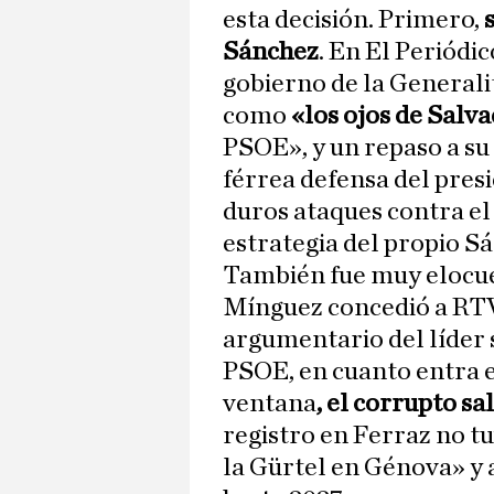
esta decisión. Primero,
Sánchez
. En El Periódi
gobierno de la Generalit
como
«los ojos de Salva
PSOE», y un repaso a s
férrea defensa del pre
duros ataques contra el
estrategia del propio S
También fue muy elocuen
Mínguez concedió a RTVE
argumentario del líder s
PSOE, en cuanto entra e
ventana
, el corrupto sa
registro en Ferraz no tu
la Gürtel en Génova» y 