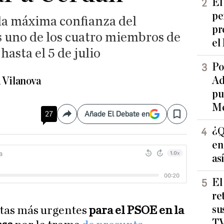
El
pe
la máxima confianza del
pr
s uno de los cuatro miembros de
el
hasta el 5 de julio
Po
Ad
 Vilanova
pu
Me
27
Añade El Debate en
Compartir
Save
¿Q
en
as
El
re
su
itas más urgentes
para el PSOE en la
TV