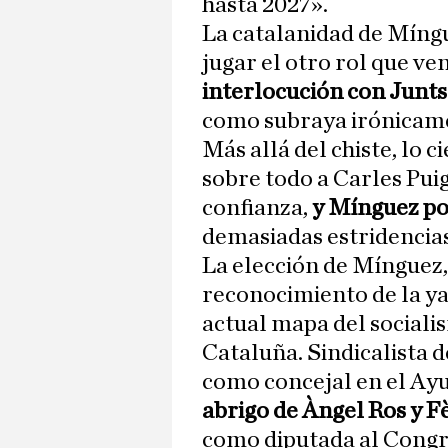
hasta 2027».
La catalanidad de Míngu
jugar el otro rol que 
interlocución con Junt
como subraya irónicame
Más allá del chiste, lo c
sobre todo a Carles Pui
confianza,
y Mínguez po
demasiadas estridencias
La elección de Mínguez,
reconocimiento de la ya
actual mapa del sociali
Cataluña. Sindicalista d
como concejal en el Ay
abrigo de Àngel Ros y F
como diputada al Congre