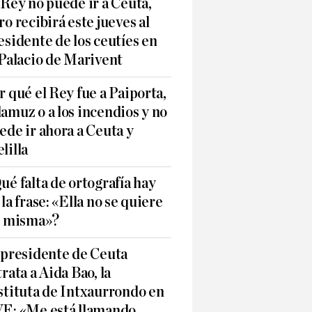
 Rey no puede ir a Ceuta,
ro recibirá este jueves al
esidente de los ceutíes en
 Palacio de Marivent
r qué el Rey fue a Paiporta,
amuz o a los incendios y no
ede ir ahora a Ceuta y
lilla
ué falta de ortografía hay
 la frase: «Ella no se quiere
í misma»?
 presidente de Ceuta
trata a Aida Bao, la
stituta de Intxaurrondo en
E: «Me está llamando