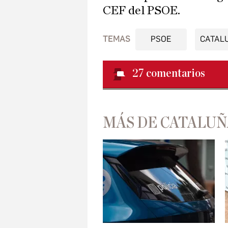
CEF del PSOE.
TEMAS
PSOE
CATAL
27
comentarios
MÁS DE CATALUÑ