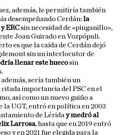
ez, además, le permitiría también
venía desempeñando Cerdán:
la
s y ERC
sin necesidad de «pinganillo»,
nte Joan Guirado en Vozpópuli.
ierto es que la caída de Cerdán dejó
gdemont sin un interlocutor de
dría llenar este hueco
sin
.
 además, sería también un
 citada importancia del PSC en el
smo, así como un nuevo guiño a
e la UGT, entró en política en 2003
untamiento de Lérida
y medró al
èlix Larrosa
, hasta que en 2019 entró
so y en 2021 fue elegida para la