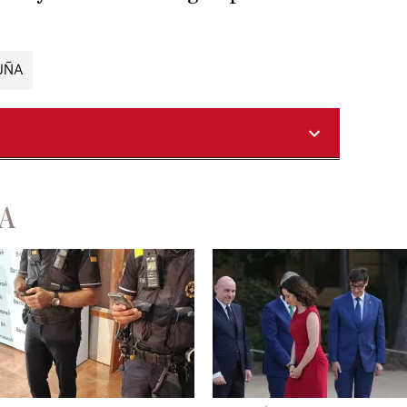
UÑA
A