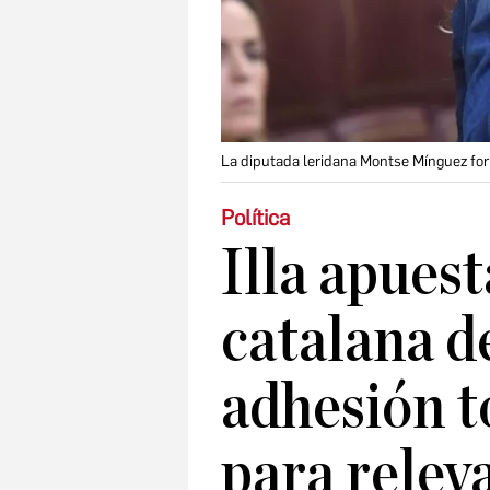
La diputada leridana Montse Mínguez for
Política
Illa apues
catalana de
adhesión t
para relev