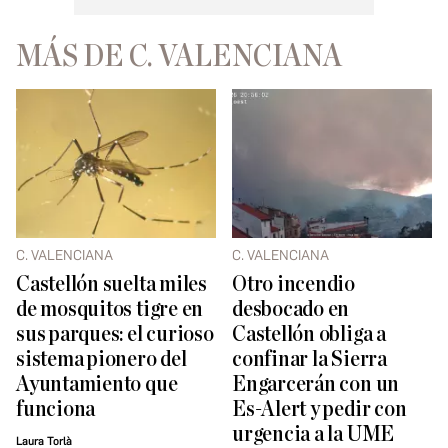
MÁS DE C. VALENCIANA
C. VALENCIANA
C. VALENCIANA
Castellón suelta miles
Otro incendio
de mosquitos tigre en
desbocado en
sus parques: el curioso
Castellón obliga a
sistema pionero del
confinar la Sierra
Ayuntamiento que
Engarcerán con un
funciona
Es-Alert y pedir con
urgencia a la UME
Laura Torlà