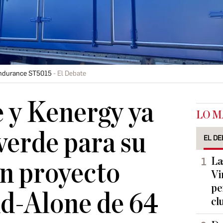
Endurance ST5015
El Debate
 y Kenergy ya
LO M
 verde para su
EL DE
La
n proyecto
Vi
pe
d-Alone de 64
cl