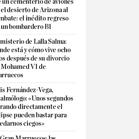
 un cementerio de aviones
 el desierto de Arizona al
mbate: el inédito regreso
 un bombardero B1
 misterio de Lalla Salma:
nde está y cómo vive ocho
os después de su divorcio
 Mohamed VI de
rruecos
is Fernández-Vega,
talmólogo: «Unos segundos
rando directamente el
lipse pueden bastar para
edarnos ciegos»
 Gran Marruecos: las