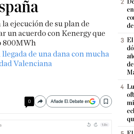
spaña
De
en
co
la ejecución de su plan de
de
rar un acuerdo con Kenergy que
El
do 800MWh
dó
a llegada de una dana con mucha
añ
idad Valenciana
de
Ma
Lu
of
0
Añade El Debate en
mi
Compartir
Save
ec
qu
El