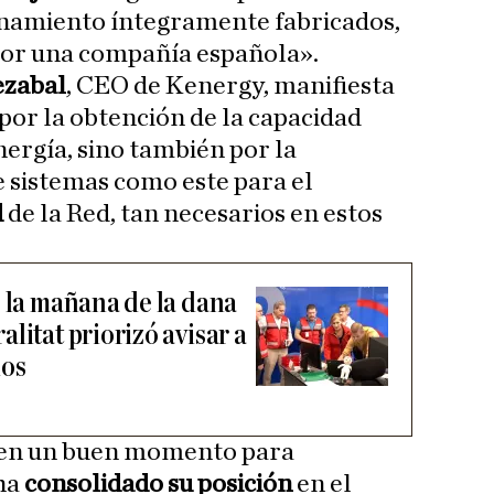
namiento íntegramente fabricados,
por una compañía española».
ezabal
, CEO de Kenergy, manifiesta
 por la obtención de la capacidad
nergía, sino también por la
 sistemas como este para el
d
de la Red, tan necesarios en estos
e la mañana de la dana
litat priorizó avisar a
dos
a en un buen momento para
ha
consolidado su posición
en el