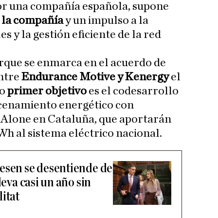
or una compañía española, supone
a la compañía
y un impulso a la
s y la gestión eficiente de la red
arque se enmarca en el acuerdo de
ntre
Endurance Motive y Kenergy
el
yo
primer objetivo
es el codesarrollo
cenamiento energético con
Alone en Cataluña, que aportarán
h al sistema eléctrico nacional.
esen se desentiende de
leva casi un año sin
itat