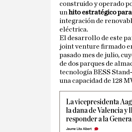
construido y operado p
un
hito estratégico par
integración de renovable
eléctrica.
El desarrollo de este p
joint venture firmado e
pasado mes de julio, cu
de dos parques de alma
tecnología BESS Stand-
una capacidad de 128 MW
La vicepresidenta Aag
la dana de Valencia y l
responder a la General
Jaume Lita Albert