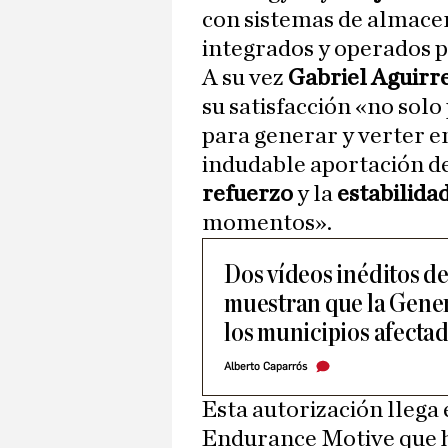
con sistemas de almace
integrados y operados 
A su vez
Gabriel Aguirr
su satisfacción «no solo
para generar y verter e
indudable aportación de
refuerzo
y la
estabilida
momentos».
Dos vídeos inéditos d
muestran que la Genera
los municipios afecta
Alberto Caparrós
Esta autorización lleg
Endurance Motive que 