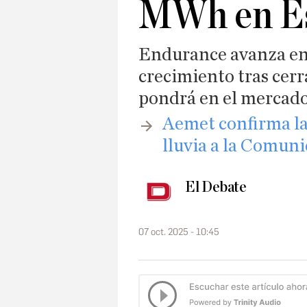
MWh en E
Endurance avanza en 
crecimiento tras cer
pondrá en el merca
​Aemet confirma l
lluvia a la Comun
El Debate
07 oct. 2025 - 10:45