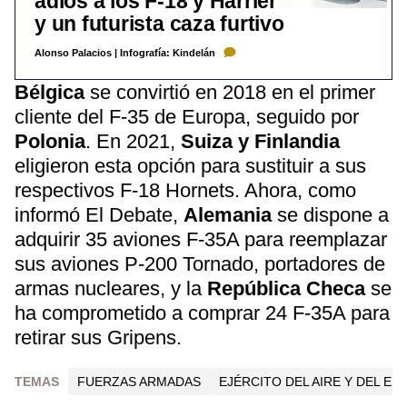
adiós a los F-18 y Harrier
y un futurista caza furtivo
Alonso Palacios
|
Infografía: Kindelán
Bélgica
se convirtió en 2018 en el primer
cliente del F-35 de Europa, seguido por
Polonia
. En 2021,
Suiza y Finlandia
eligieron esta opción para sustituir a sus
respectivos F-18 Hornets. Ahora, como
informó El Debate,
Alemania
se dispone a
adquirir 35 aviones F-35A para reemplazar
sus aviones P-200 Tornado, portadores de
armas nucleares, y la
República Checa
se
ha comprometido a comprar 24 F-35A para
retirar sus Gripens.
TEMAS
FUERZAS ARMADAS
EJÉRCITO DEL AIRE Y DEL ES