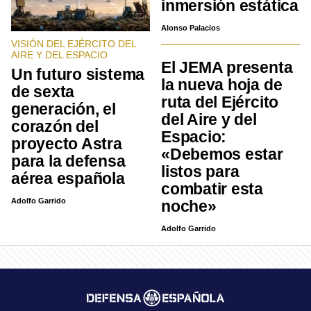
inmersión estática
Alonso Palacios
VISIÓN DEL EJÉRCITO DEL
AIRE Y DEL ESPACIO
El JEMA presenta
Un futuro sistema
la nueva hoja de
de sexta
ruta del Ejército
generación, el
del Aire y del
corazón del
Espacio:
proyecto Astra
«Debemos estar
para la defensa
listos para
aérea española
combatir esta
Adolfo Garrido
noche»
Adolfo Garrido