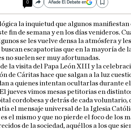
0
Añade El Debate en
Compartir
Save
 lógica la inquietud que algunos manifiestan
ste fin de semana y en los días venideros. C
lgunos se les vuelve densa la atmósfera y le
 buscan escapatorias que en la mayoría de l
s no suelen ser muy afortunadas.
o de la visita del Papa León XIII y la celebrac
ón de Cáritas hace que salgan a la luz cuest
n a quienes intentan ocultarlas durante el
 El jueves vimos mesas petitorias en distint
pital cordobesa y detrás de cada voluntario, 
atía el mensaje universal de la Iglesia Catól
es el mismo y que no pierde el foco de los m
ecidos de la sociedad, aquéllos a los que si