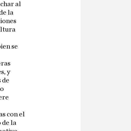
uchar al
de la
ciones
ultura
bien se
eras
s, y
 de
mo
ere
as con el
 de la