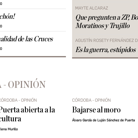
30
MAYTE ALCARAZ
echón!
Que pregunten a ZP, Bo
Moratinos y Trujillo
30
alidad de las Cruces
AGUSTÍN ROSETY FERNÁNDEZ D
Es la guerra, estúpidos
30
 - OPINIÓN
CÓRDOBA - OPINIÓN
CÓRDOBA - OPINIÓN
Puerta abierta a la
Bajarse al moro
cultura
Álvaro García de Luján Sánchez de Puerta
lena Murillo