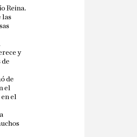
ío Reina.
 las
sas
a
erece y
 de
mó de
n el
en el
sa
muchos