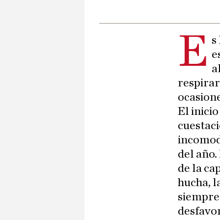
E
s
e
a
respirar
ocasione
El inici
cuestaci
incomoda
del año.
de la ca
hucha, l
siempre 
desfavor