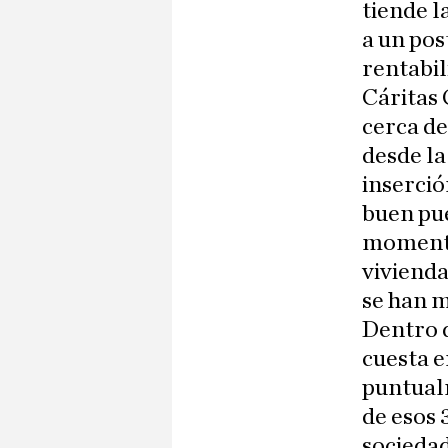
tiende l
a un pos
rentabil
Cáritas 
cerca de
desde la
inserció
buen pue
momento,
vivienda
se han m
Dentro d
cuesta e
puntualm
de esos 
socieda