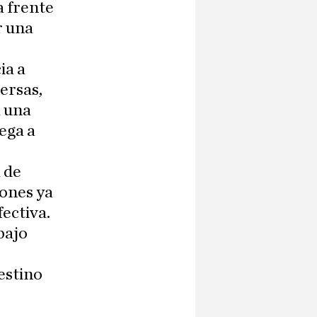
a frente
r una
ia a
ersas,
a una
ega a
 de
iones ya
ectiva.
bajo
estino