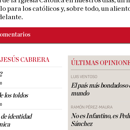
 de la Iglesia Católica en nuestros días, un 
lo para los católicos y, sobre todo, un alient
delante.
omentarios
 JESÚS CABRERA
ÚLTIMAS OPINION
2
LUIS VENTOSO
30
El país más bondadoso 
mundo
e los toldos
30
RAMÓN PÉREZ-MAURA
No es Infantino, es Ped
 de identidad
Sánchez
mica