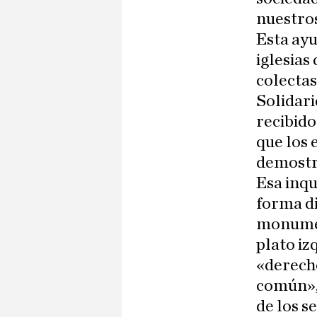
nuestros
Esta ayu
iglesias
colectas
Solidari
recibido
que los
demostr
Esa inqu
forma di
monumen
plato iz
«derecho
común»,
de los s