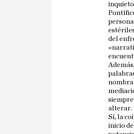
inquieto
Pontífic
persona»
estérile
del enfr
«narrati
encuentr
Además,
palabras
nombrar
mediació
siempre 
alterar.
Sí, la c
inicio d