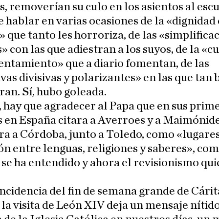
s, removerían su culo en los asientos al esc
e hablar en varias ocasiones de la «dignidad 
 que tanto les horroriza, de las «simplifica
s» con las que adiestran a los suyos, de la «c
entamiento» que a diario fomentan, de las
vas divisivas y polarizantes» en las que tan 
an. Sí, hubo goleada.
 hay que agradecer al Papa que en sus prim
 en España citara a Averroes y a Maimónide
a a Córdoba, junto a Toledo, como «lugares
n entre lenguas, religiones y saberes», co
se ha entendido y ahora el revisionismo qui
oincidencia del fin de semana grande de Cárit
e la visita de León XIV deja un mensaje nítido