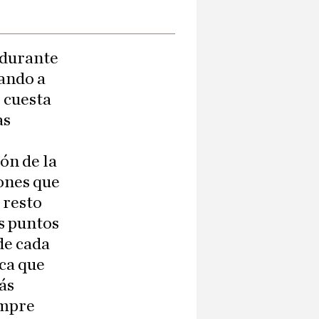
 durante
uando a
s cuesta
as
ión de la
iones que
 resto
os puntos
de cada
ica que
ás
empre