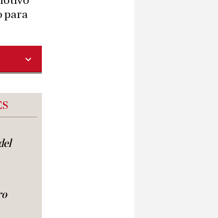
motivo
o para
ES
del
ro