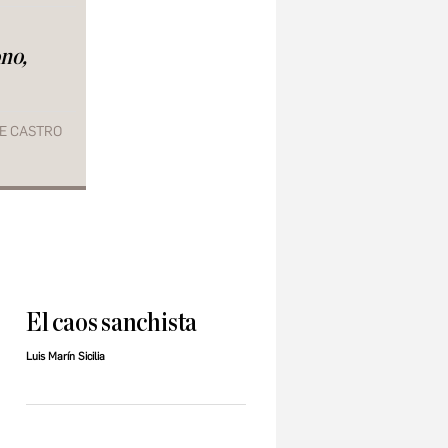
no,
E CASTRO
El caos sanchista
Luis Marín Sicilia