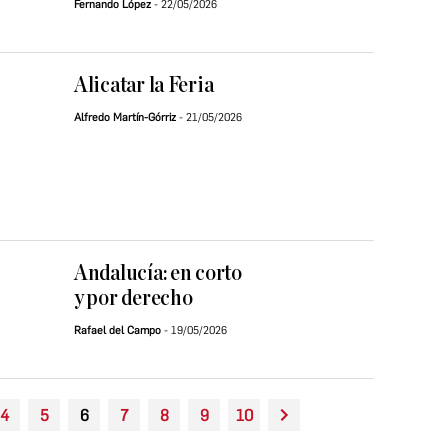
Fernando López
22/05/2026
Alicatar la Feria
Alfredo Martín-Górriz
21/05/2026
Andalucía: en corto
y por derecho
Rafael del Campo
19/05/2026
4
5
6
7
8
9
10