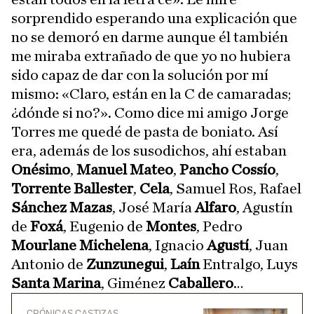
sorprendido esperando una explicación que
no se demoró en darme aunque él también
me miraba extrañado de que yo no hubiera
sido capaz de dar con la solución por mí
mismo: «Claro, están en la C de camaradas;
¿dónde si no?». Como dice mi amigo Jorge
Torres me quedé de pasta de boniato. Así
era, además de los susodichos, ahí estaban
Onésimo
,
Manuel Mateo
,
Pancho Cossío
,
Torrente Ballester
,
Cela
, Samuel Ros, Rafael
Sánchez Mazas
, José María
Alfaro
, Agustín
de
Foxá
, Eugenio de
Montes
, Pedro
Mourlane Michelena
, Ignacio
Agustí
, Juan
Antonio de
Zunzunegui
,
Laín
Entralgo, Luys
Santa Marina
, Giménez
Caballero
…
CRÓNICAS CASTIZAS