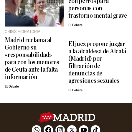
con perros para
personas con
trastorno mental grave
El Debate
CRISIS MIGRATORIA
Madrid reclama al
El juez propone juzgar
Gobierno su
a la alcaldesa de Alcalá
«responsabilidad»
(Madrid) por
para con los menores
filtración de
de Ceuta ante la falta
denuncias de
información
agresiones sexuales
El Debate
El Debate