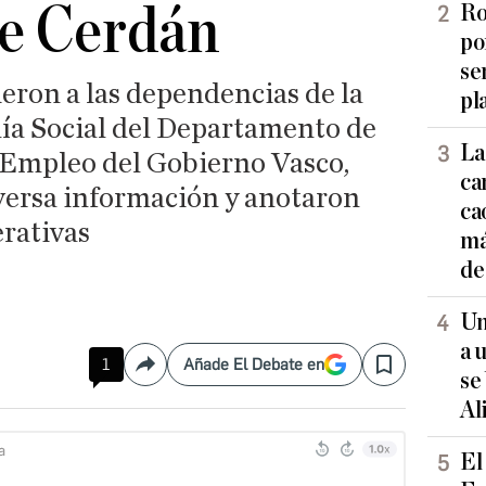
e Cerdán
Ro
po
se
eron a las dependencias de la
pl
ía Social del Departamento de
La
 Empleo del Gobierno Vasco,
ca
ersa información y anotaron
ca
erativas
má
de
Un
a 
1
Añade El Debate en
Compartir
Save
se
Al
El