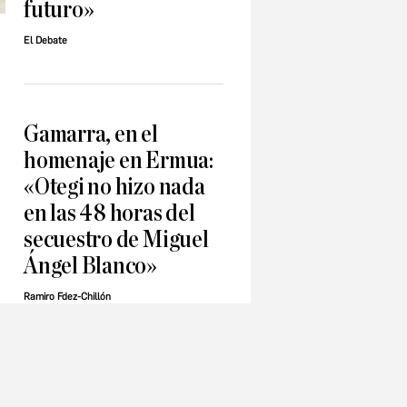
futuro»
El Debate
o
Gamarra, en el
homenaje en Ermua:
«Otegi no hizo nada
en las 48 horas del
secuestro de Miguel
Ángel Blanco»
Ramiro Fdez-Chillón