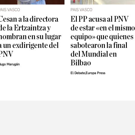
PAIS VASCO
PAIS VASCO
Cesan a la directora
El PP acusa al PNV
de la Ertzaintza y
de estar «en el mism
nombran en su lugar
equipo» que quienes
a un exdirigente del
sabotearon la final
PNV
del Mundial en
Bilbao
ugo Marugán
El Debate,Europa Press