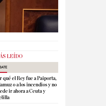
ÁS LEÍDO
BATE
r qué el Rey fue a Paiporta,
amuz o a los incendios y no
ede ir ahora a Ceuta y
lilla