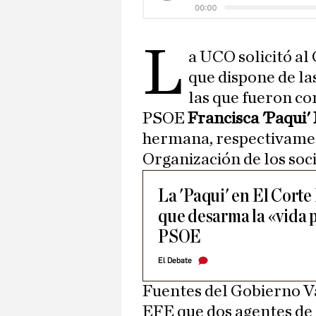
L
a UCO solicitó al
que dispone de la
las que fueron co
PSOE
Francisca 'Paqui
hermana, respectivamen
Organización de los soc
La 'Paqui' en El Corte 
que desarma la «vida 
PSOE
El Debate
Fuentes del Gobierno V
EFE que dos agentes de l