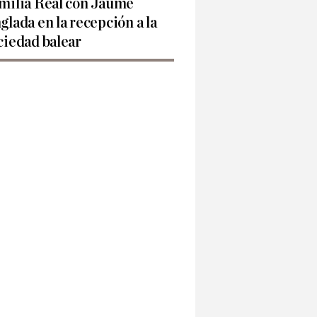
milia Real con Jaume
glada en la recepción a la
ciedad balear