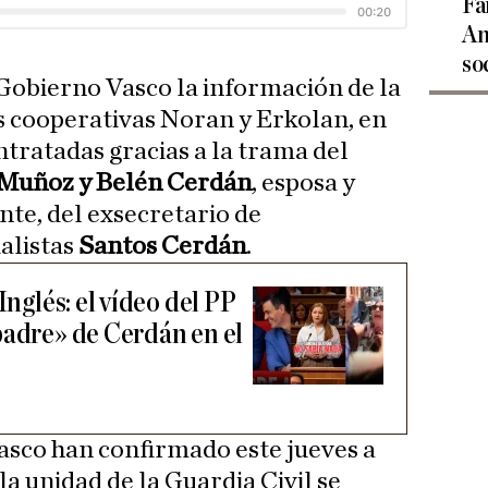
Fa
An
so
 Gobierno Vasco la información de la
s cooperativas Noran y Erkolan, en
ntratadas gracias a la trama del
' Muñoz y Belén Cerdán
, esposa y
te, del exsecretario de
ialistas
Santos Cerdán
.
Inglés: el vídeo del PP
padre» de Cerdán en el
asco han confirmado este jueves a
a unidad de la Guardia Civil se