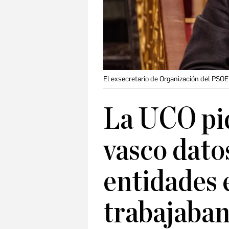
El exsecretario de Organización del PSO
La UCO pid
vasco datos
entidades 
trabajaban 