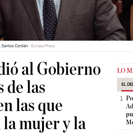
E, Santos Cerdán
Europa Press
ió al Gobierno
LO M
 de las
EL DE
Po
en las que
Ad
pu
la mujer y la
Me