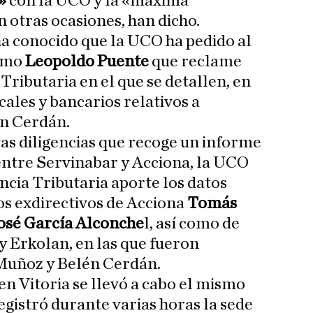
»
con la UCO y la «máxima
 otras ocasiones, han dicho.
a conocido que la UCO ha pedido al
emo
Leopoldo Puente
que reclame
Tributaria en el que se detallen, en
scales y bancarios relativos a
n Cerdán.
as diligencias que recoge un informe
 entre Servinabar y Acciona, la UCO
ncia Tributaria aporte los datos
los exdirectivos de Acciona
Tomás
osé García Alconche
l, así como de
y Erkolan, en las que fueron
Muñoz y Belén Cerdán.
en Vitoria se llevó a cabo el mismo
registró durante varias horas la sede