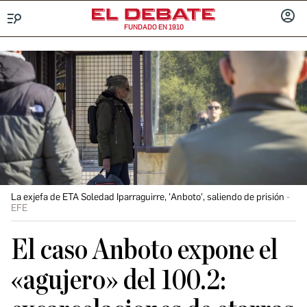
FUNDADO EN 1910
Menú
INICIA
SESIÓ
La exjefa de ETA Soledad Iparraguirre, 'Anboto', saliendo de prisión
EFE
El caso Anboto expone el
«agujero» del 100.2: