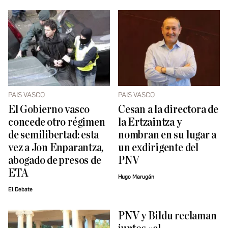
PAIS VASCO
PAIS VASCO
El Gobierno vasco
Cesan a la directora de
concede otro régimen
la Ertzaintza y
de semilibertad: esta
nombran en su lugar a
vez a Jon Enparantza,
un exdirigente del
abogado de presos de
PNV
ETA
Hugo Marugán
El Debate
PNV y Bildu reclaman